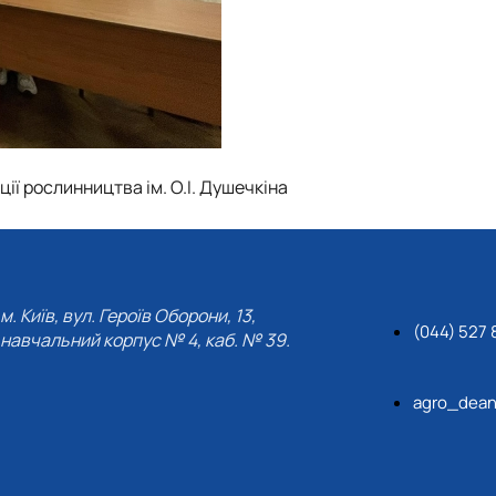
ії рослинництва ім. О.І. Душечкіна
м. Київ, вул. Героїв Оборони, 13,
(044) 527 
навчальний корпус № 4, каб. № 39.
agro_dean