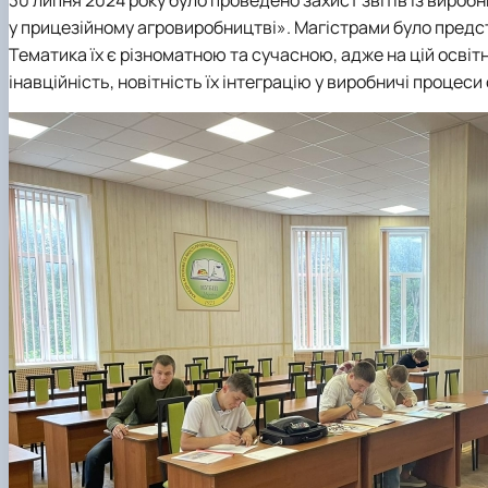
Кафедра землеробства та гербології
у прицезійному агровиробництві». Магістрами було предст
Кафедра овочівництва і закритого грунту
Тематика їх є різноматною та сучасною, адже на цій освіт
Кафедра рослинництва
інавційність, новітність їх інтеграцію у виробничі процеси
Кафедра садівництва ім. проф. В.Л. Симиренка
Кафедра технології зберігання, переробки та стандар
Вчена рада агробіологічного факультету
Колегіальні органи