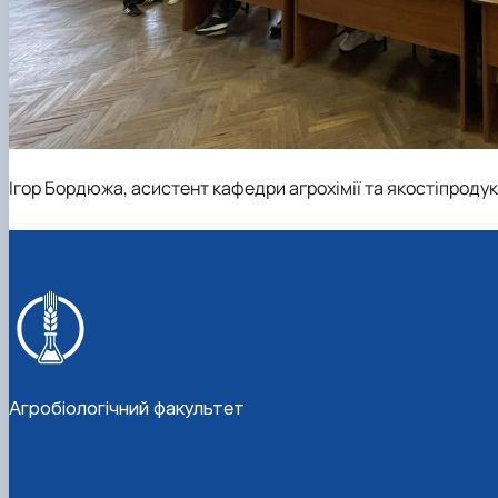
Ігор Бордюжа, асистент кафедри агрохімії та якостіпродукц
Агробіологічний факультет