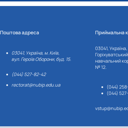
Поштова адреса
Приймальна к
03041, Україна, 
03041, Україна, м. Київ,
Горіхуватський 
вул. Героїв Оборони, буд. 15.
навчальний кор
№ 12.
(044) 527-82-42
rectorat@nubip.edu.ua
(044) 258
(044) 527
vstup@nubip.e