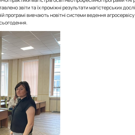
авлено звіти та їх проміжні результати магістерських досл
ній програмі вивчають новітні системи ведення агросервісу 
 сьогодення.
тизації продукції рослинницт…