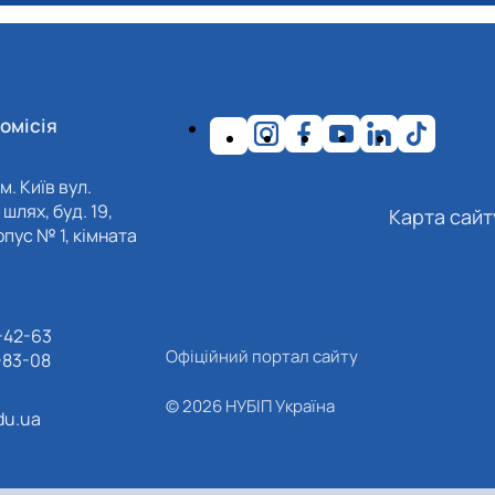
омісія
м. Київ вул.
шлях, буд. 19,
Карта сайт
пус № 1, кімната
-42-63
Офіційний портал сайту
-83-08
© 2026 НУБІП Україна
du.ua