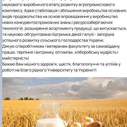
наукового-виробничого етапу розвитку агропромислового
комплексу. Адже стабілізація і збільшення виробництва основних
видів продовольства на основі впровадження у виробництво
нових конкурентоспроможних знань і ресурсозберігаючих
технологій, розширення асортименту продукції, що випускається,
та науково-обґрунтована підтримка даної галузі - запорука
успішного розвитку сільського господарства України.
Дякую співробітникам і ветеранам факультету за самовіддану
працю, терпіння і витримку, оптимізм, хліборобську мудрість і
майстерність!
Бажаю Вам міцного здоров'я, щастя, благополуччя та успіхів у
роботі на благо рідного Університету та України!!!