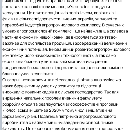
вихідних днів і відпусток працює на землі, вирощує хліб і овочі,
Забезпечення ОПП «Екологічний контроль 
поставляє на наші столи молоко, м'ясо та інші продукти
аудит»
харчування. Це свято працівників полів і ферм, керівників і
фахівців сільгосппідприємств, вчених-аграріїв, харчової та
переробної індустрії агропромислового комплексу. В сучасних
умовах агропромисловий комплекс - це найважливіша складова
частина економіки нашої країни, де виробляється життєво-
важлива для суспільства продукція, і зосереджений величезний
економічний потенціал. Інноваційний розвиток агропромисловог
комплексу, його наукоємність і технологічність, а так само
екологічна безпека у вирішальній мірі визначає рівень
продовольчої незалежності держави та соціально-економічне
благополуччя в суспільстві.
Сьогодні, незважаючи на всі складнощі, вітчизняна вузівська
наука бере активну участь у розвитку та підготовці
високваліфікованих кадрів в сільське господарство. Так для
вирішення нагальних проблем вченими факультету
розробляються та реалізуються високоефективні програми
«Голосіївська ініціатива 2020» у тому числі і ініціативи на
державному рівні. Подальша підтримка агропромислового
виробництва є найважливішим завданням співробітників
факультету. Це є основою для формування нового навчально-