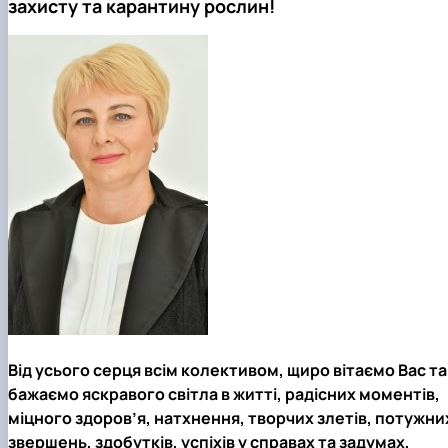
захисту та карантину рослин!
Забезпечення ОПП «Екологічний контроль 
аудит»
Від усього серця всім колективом, щиро вітаємо Вас та
бажаємо яскравого світла в житті, радісних моментів,
міцного здоров’я, натхнення, творчих злетів, потужни
звершень, здобутків, успіхів у справах та задумах,