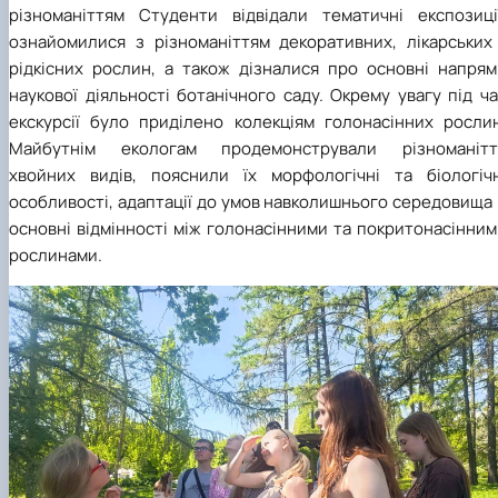
різноманіттям Студенти відвідали тематичні експозиції
ознайомилися з різноманіттям декоративних, лікарських 
рідкісних рослин, а також дізналися про основні напрям
наукової діяльності ботанічного саду. Окрему увагу під ч
екскурсії було приділено колекціям голонасінних рослин
Майбутнім екологам продемонстрували різноманітт
хвойних видів, пояснили їх морфологічні та біологічн
особливості, адаптації до умов навколишнього середовища
основні відмінності між голонасінними та покритонасінни
рослинами.