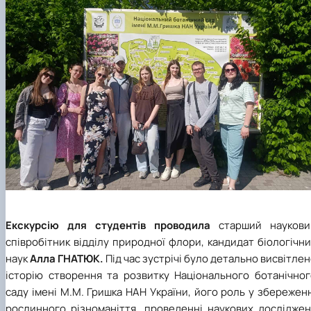
Екскурсію для студентів проводила
старший наукови
співробітник відділу природної флори, кандидат біологічн
наук
Алла ГНАТЮК.
Під час зустрічі було детально висвітле
історію створення та розвитку Національного ботанічног
саду імені М.М. Гришка НАН України, його роль у збережен
рослинного різноманіття, проведенні наукових досліджен