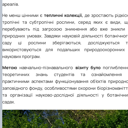
ареалів.
Не менш цінними є
тепличні колекції,
де зростають рідкіс
тропічні та субтропічні рослини, серед яких є види, щ
перебувають під загрозою зникнення або вже зникли 
природних умовах. Завдяки науковій діяльності ботанічно
саду ці рослини зберігаються, досліджуються т
використовуються для подальших природоохоронних 
наукових програм.
Метою
навчально-пізнавального
візиту було
поглибленн
теоретичних знань студентів та ознайомлення 
практичними аспектами функціонування об’єктів природно
заповідного фонду, особливостями охорони біорізноманітт
та організації науково-дослідної діяльності у ботанічни
садах.