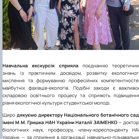
Навчальна екскурсія сприяла
поєднанню теоретични
знань із практичним досвідом, розвитку екологічног
мислення та формуванню професійних компетентносте
майбутніх фахівців-екологів. Подібні заходи є важливо
складовою освітнього процесу та сприяють підвищенн
рівня екологічної культури студентської молоді.
Щиро
дякуємо директору Національного ботанічного сад
імені М.М. Гришка НАН України Наталії ЗАІМЕНКО
— доктор
біологічних наук, професору, члену-кореспонденту НА
України — за сприяння в організації навчально-пізнавальн