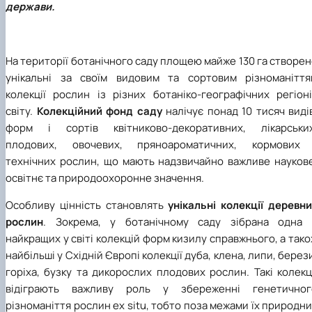
держави.
На території ботанічного саду площею майже 130 га створе
унікальні за своїм видовим та сортовим різноманіття
колекції рослин із різних ботаніко-географічних регіоні
світу.
Колекційний фонд саду
налічує понад 10 тисяч виді
форм і сортів квітниково-декоративних, лікарських
плодових, овочевих, пряноароматичних, кормових 
технічних рослин, що мають надзвичайно важливе наукове
освітнє та природоохоронне значення.
Особливу цінність становлять
унікальні колекції деревни
рослин
. Зокрема, у ботанічному саду зібрана одна 
найкращих у світі колекцій форм кизилу справжнього, а так
найбільші у Східній Європі колекції дуба, клена, липи, берез
горіха, бузку та дикорослих плодових рослин. Такі колекц
відіграють важливу роль у збереженні генетичног
різноманіття рослин ex situ, тобто поза межами їх природн