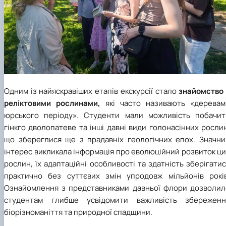
Одним із найяскравіших етапів екскурсії стало
знайомство 
реліктовими рослинами,
які часто називають «деревам
юрського періоду». Студенти мали можливість побачит
гінкго дволопатеве та інші давні види голонасінних росли
що збереглися ще з прадавніх геологічних епох. Значни
інтерес викликала інформація про еволюційний розвиток ц
рослин, їх адаптаційні особливості та здатність зберігати
практично без суттєвих змін упродовж мільйонів років
Ознайомлення з представниками давньої флори дозволил
студентам глибше усвідомити важливість збереженн
біорізноманіття та природної спадщини.