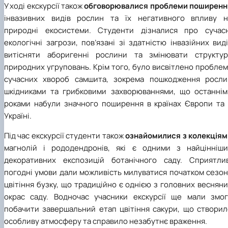
У ході екскурсії також
обговорювалися проблеми поширенн
інвазивних видів рослин та їх негативного впливу н
природні екосистеми. Студенти дізналися про сучасн
екологічні загрози, пов’язані зі здатністю інвазійних вид
витісняти аборигенні рослини та змінювати структур
природних угруповань. Крім того, було висвітлено пробле
сучасних хвороб самшита, зокрема пошкодження росли
шкідниками та грибковими захворюваннями, що останнім
роками набули значного поширення в країнах Європи та 
Україні.
Під час екскурсії студенти також
ознайомилися з колекціям
магнолій і рододендронів, які є одними з найцінніши
декоративних експозицій ботанічного саду. Сприятлив
погодні умови дали можливість милуватися початком сезон
цвітіння бузку, що традиційно є однією з головних веснян
окрас саду. Водночас учасники екскурсії ще мали змог
побачити завершальний етап цвітіння сакури, що створил
особливу атмосферу та справило незабутнє враження.