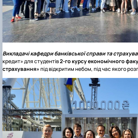
Викладачі кафедри банківської справи та страхув
кредит» для студентів
2-го курсу економічного факу
страхування»
під відкритим небом, під час якого розп