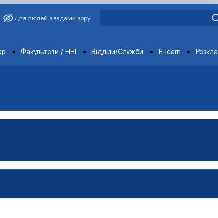
Для людей з вадами зору
ments
ар
Факультети / ННІ
Відділи/Служби
E-learn
Розкл
ція
ення