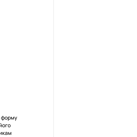
ю форму
 його
никам