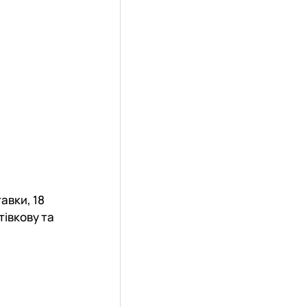
авки, 18
тівкову та