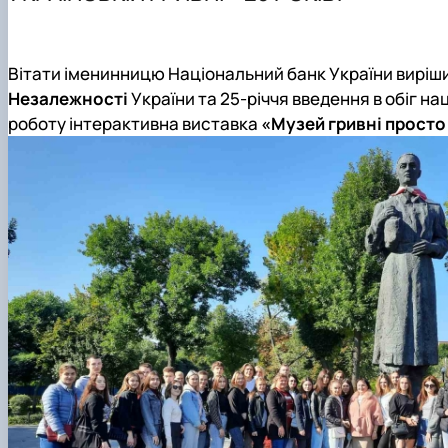
Навчально-наукова лабораторія «Музей грошей, банкі
Вимоги до оформлення магістерських робіт
Академія фінансової грамотності FinHub_4.0
Практична підготовка
Міжнародна діяльність
Академічна доброчесність
Вітати іменинницю Національний банк України виріш
Офіційні документи
Скринька довіри
Незалежності
України та 25-річчя введення в обіг на
Положення про кафедру
роботу інтерактивна виставка
«Музей гривні просто