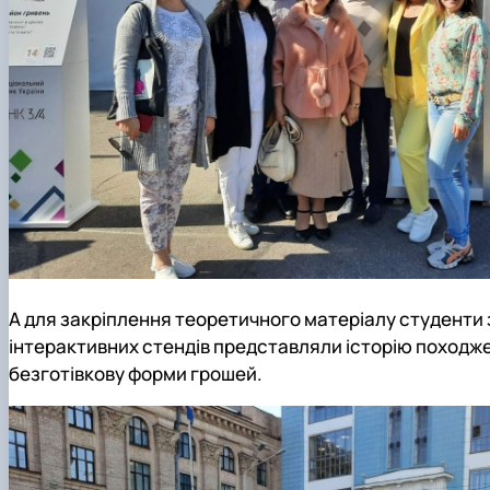
А для закріплення теоретичного матеріалу студенти з 
інтерактивних стендів представляли історію походжен
безготівкову форми грошей.