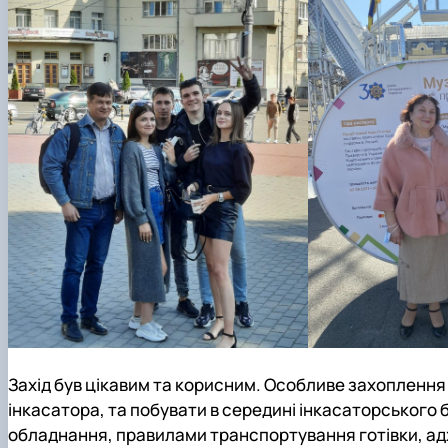
Захід був цікавим та корисним. Особливе захопленн
інкасатора, та побувати в середині інкасаторського
обладнання, правилами транспортування готівки, ад