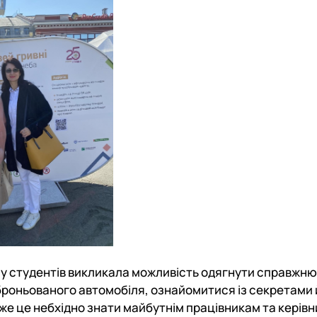
я у студентів викликала можливість одягнути справжн
 броньованого автомобіля, ознайомитися із секретами
же це небхідно знати майбутнім працівникам та керів