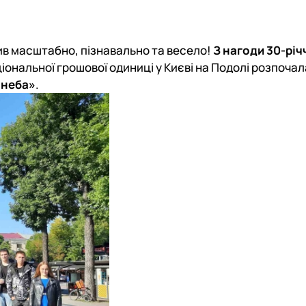
вської справи та страхування»
Методичне забезпечення практичної підготовки
Відзнаки
Положення
Найкращі наукові праці
Новини
ив масштабно, пізнавально та весело!
З нагоди 30-річ
План роботи гуртка
ціональної грошової одиниці у Києві на Подолі розпоча
Волонтерський рух
 неба»
.
Річні звіти
Презентація