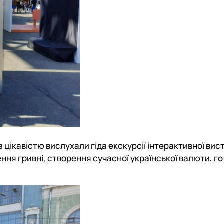
цікавістю вислухали гіда екскурсії інтерактивної вист
ня гривні, створення сучасної української валюти, го