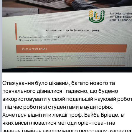
Стажування було цікавим, багато нового та
повчального дізналися і гадаємо, що будемо
використовувати у своїй подальшій науковій робот
і під час роботи зі студентами в аудиторіях.
Хочеться відмітити лекції проф. Байба Бріеде, в
яких висвітлювалися методи орієнтовані на
знання і вміння академічного персоналу, характе