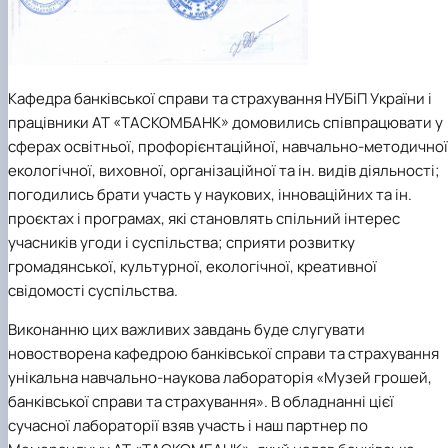
Кафедра банківської справи та страхування НУБіП України і
працівники АТ «ТАСКОМБАНК» домовились співпрацювати у
сферах освітньої, профорієнтаційної, навчально-методичної
екологічної, виховної, організаційної та ін. видів діяльності;
погодились брати участь у наукових, інноваційних та ін.
проєктах і програмах, які становлять спільний інтерес
учасників угоди і суспільства; сприяти розвитку
громадянської, культурної, екологічної, креативної
свідомості суспільства.
Виконанню цих важливих завдань буде слугувати
новостворена кафедрою банківської справи та страхування
унікальна навчально-наукова лабораторія «Музей грошей,
банківської справи та страхування». В обладнанні цієї
сучасної лабораторії взяв участь і наш партнер по