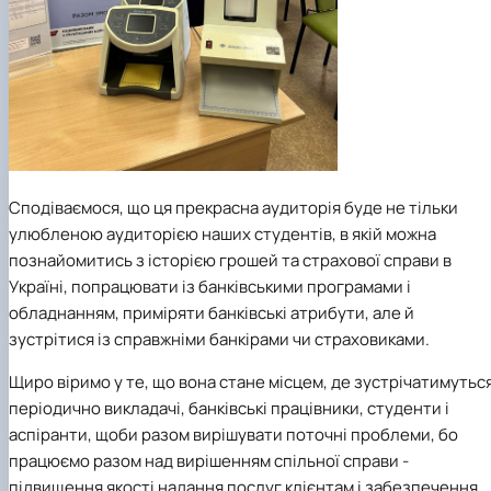
Сподіваємося, що ця прекрасна аудиторія буде не тільки
улюбленою аудиторією наших студентів, в якій можна
познайомитись з історією грошей та страхової справи в
Україні, попрацювати із банківськими програмами і
обладнанням, приміряти банківські атрибути, але й
зустрітися із справжніми банкірами чи страховиками.
Щиро віримо у те, що вона стане місцем, де зустрічатимутьс
періодично викладачі, банківські працівники, студенти і
аспіранти, щоби разом вирішувати поточні проблеми, бо
працюємо разом над вирішенням спільної справи -
підвищення якості надання послуг клієнтам і забезпечення