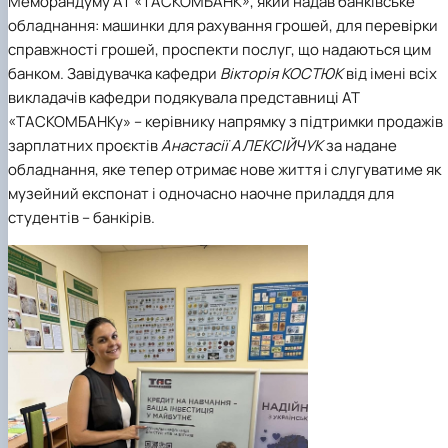
Меморандуму АТ «ТАСКОМБАНК», який надав банківське
обладнання: машинки для рахування грошей, для перевірки
справжності грошей, проспекти послуг, що надаються цим
банком. Завідувачка кафедри
Вікторія КОСТЮК
від імені всіх
викладачів кафедри подякувала представниці АТ
«ТАСКОМБАНКу» – керівнику напрямку з підтримки продажів
зарплатних проєктів
Анастасії АЛЕКСІЙЧУК
за надане
обладнання, яке тепер отримає нове життя і слугуватиме як
музейний експонат і одночасно наочне приладдя для
студентів – банкірів.