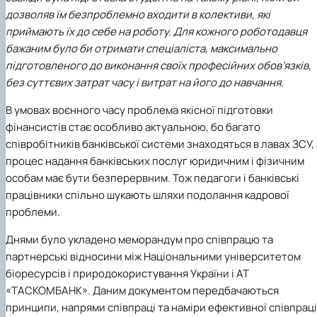
дозволяв їм безпроблемно входити в колективи, які
приймають їх до себе на роботу. Для кожного роботодавця
бажаним було би отримати спеціаліста, максимально
підготовленого до виконання своїх професійних обов’язків,
без суттєвих затрат часу і витрат на його до
навчання.
В умовах воєнного часу проблема якісної підготовки
фінансистів стає особливо актуальною, бо багато
співробітників банківської системи знаходяться в лавах ЗСУ, 
процес надання банківських послуг юридичним і фізичним
особам має бути безперервним. Тож педагоги і банківські
працівники спільно шукають шляхи подолання кадрової
проблеми.
Днями було укладено меморандум про співпрацю та
партнерські відносини між Національними університетом
біоресурсів і природокористування України і АТ
«ТАСКОМБАНК». Даним документом передбачаються
принципи, напрями співпраці та наміри ефективної співпраці