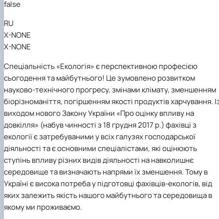
false
Забезпечення ОПП «Екологічний контроль 
аудит»
RU
X-NONE
X-NONE
Спеціальність «Екологія» є перспективною професією
сьогодення та майбутнього! Це зумовлено розвитком
науково-технічного прогресу, змінами клімату, зменшенням
біорізноманіття, погіршенням якості продуктів харчування. І
виходом нового Закону України «Про оцінку впливу на
довкілля» (набув чинності з 18 грудня 2017 р.) фахівці з
екології є затребуваними у всіх галузях господарської
діяльності та є основними спеціалістами, які оцінюють
ступінь впливу різних видів діяльності на навколишнє
середовище та визначають напрями їх зменшення. Тому в
Україні є висока потреба у підготовці фахівців-екологів, від
яких залежить якість нашого майбутнього та середовища в
якому ми проживаємо.