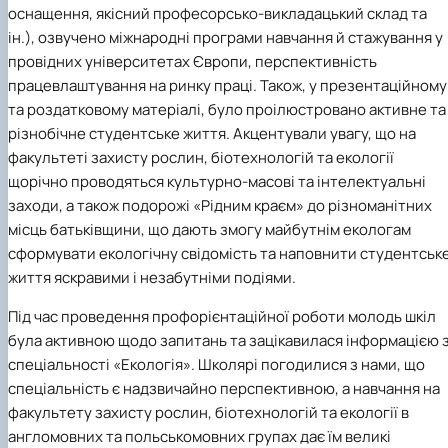
оснащення, якісний професорсько-викладацький склад та
ін.), озвучено міжнародні програми навчання й стажування у
провідних університетах Європи, перспективність
працевлаштування на ринку праці. Також, у презентаційному
та роздатковому матеріалі, було проілюстровано активне та
різнобічне студентське життя. Акцентували увагу, що на
факультеті захисту рослин, біотехнологій та екології
щорічно проводяться культурно-масові та інтелектуальні
заходи, а також подорожі «Рідним краєм» до різноманітних
місць батьківщини, що дають змогу майбутнім екологам
сформувати екологічну свідомість та наповнити студентськ
життя яскравими і незабутніми подіями.
Під час проведення профорієнтаційної роботи молодь шкіл
була активною щодо запитань та зацікавилася інформацією з
спеціальності «Екологія». Школярі погодилися з нами, що
спеціальність є надзвичайно перспективною, а навчання на
факультету захисту рослин, біотехнологій та екології в
англомовних та польськомовних групах дає їм великі