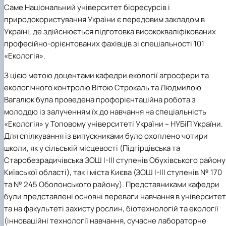
Саме Національний університет біоресурсів і
природокористування України є передовим закладом в
Україні, де здійснюється підготовка висококваліфікованих
професійно-орієнтованих фахівців зі спеціальності 101
«Екологія».
З цією метою доцентами кафедри екології агросфери та
екологічного контролю Вітою Строкаль та Людмилою
Вагалюк була проведена профорієнтаційна робота з
молоддю із залученням їх до навчання на спеціальність
«Екологія» у Топовому університеті України – НУБіП України.
Для спілкування із випускниками було охоплено чотири
школи, як у сільській місцевості (Підгірцівська та
Старобезрадичівська ЗОШ І-ІІІ ступенів Обухівського району
Київської області), так і міста Києва (ЗОШ І-ІІІ ступенів № 170
та № 245 Оболонського району). Представниками кафедри
були представлені основні переваги навчання в університет
та на факультеті захисту рослин, біотехнологій та екології
(інноваційні технології навчання, сучасне лабораторне