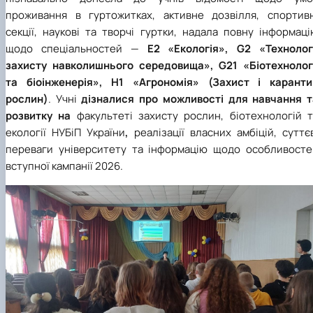
проживання в гуртожитках, активне дозвілля, спортивн
секції, наукові та творчі гуртки,
надала повну інформаці
щодо спеціальностей —
E2 «Екологія»,
G2
«
Технолог
захисту навколишнього середовища
»
,
G21 «Біотехнолог
та біоінженерія»,
H1
«Агрономія» (Захист і каранти
рослин)
. Учні
дізналися про можливості для навчання т
розвитку на
факультеті захисту рослин, біотехнологій т
екології НУБіП України
,
реалізації власних амбіцій, суттє
переваги університету та інформацію щодо особливосте
вступної кампанії 2026.