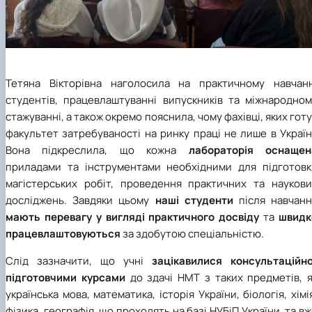
Тетяна Вікторівна наголосила на практичному навчанн
студентів, працевлаштуванні випускників та міжнародном
стажуванні, а також окремо пояснила, чому фахівці, яких гот
факультет затребуваності на ринку праці не лише в Україн
Вона підкреслила, що кожна
лабораторія оснащен
приладами та інструментами необхідними для підготовк
магістерських робіт, проведення практичних та наукови
досліджень. Завдяки цьому
наші студенти
після навчанн
мають перевагу у вигляді практичного досвіду
та
швидк
працевлаштовуються
за здобутою спеціальністю.
Слід зазначити, що учні
зацікавилися консультаційно
підготовчими курсами
до здачі НМТ з таких предметів, я
українська мова, математика, історія України, біологія, хімі
фізика, географія, що проходять на базі НУБіП України, та в