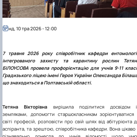
Забезпечення ОПП «Екологічний контроль 
аудит»
нд, 10 тра 2026 - 12:00
7 травня 2026 року співробітник
кафедри ентомології
інтегрованого захисту та карантину рослин
Тетян
БІЛОУСОВА провела профорієнтацію для учнів 9-11 класі
Градизького ліцею імені Героя України Олександра Білаш
що знаходиться в Полтавській області.
Тетяна Вікторівна
вирішила поділитися досвідом і
земляками, допомогти старшокласникам зорієнтуватися 
світі професій, розповісти про свій шлях від абітурієнта 
аспіранта, та зрештою, співробітника кафедри. Вона цікаво
пізнавально донесла до учнів відомості щодо умо