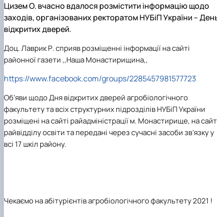
Цизем О. вчасно вдалося розмістити інформацію щодо
Кафедра рослинництва
Кафедра садівництва ім. проф. В.Л. Симиренка
заходів, організованих ректоратом НУБіП України – Ден
Кафедра технології зберігання, переробки та
відкритих дверей.
стандартизації продукції рослинницт…
Вчена рада агробіологічного факультету
Доц. Лаврик Р. сприяв розміщенні інформації на сайті
Колегіальні органи
районної газети ,,Наша Монастирищина,,
Рада роботодавців агробіологічного
факультету
https://www.facebook.com/groups/2285457981577723
Рада аспірантів агробіологічного
Об’яви щодо Дня відкритих дверей агробіологічного
факультету
Сенат студентської організації
факультету та всіх структурних підрозділів НУБіП України
агробіологічного факультету
розміщені на сайті райадміністрації м. Монастирище, на сайт
Рада молодих вчених НДІ рослинництва та
райвідділу освіти та передані через сучасні засоби зв’язку у
ґрунтознавства агробіологічного факульт…
всі 17 шкіл району.
Чекаємо на абітурієнтів агробіологічного факультету 2021 !