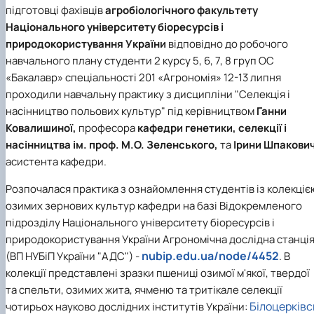
Кафедра рослинництва
підготовці фахівців
агробіологічного факультету
Кафедра садівництва ім. проф. В.Л. Симиренка
Національного університету біоресурсів і
Кафедра технології зберігання, переробки та
природокористування України
відповідно до робочого
стандартизації продукції рослинницт…
навчального плану студенти 2 курсу 5, 6, 7, 8 груп ОС
Вчена рада агробіологічного факультету
«Бакалавр» спеціальності 201 «Агрономія» 12-13 липня
Колегіальні органи
проходили навчальну практику з дисципліни "Селекція і
Рада роботодавців агробіологічного
насінництво польових культур" під керівництвом
Ганни
факультету
Рада аспірантів агробіологічного
Ковалишиної,
професора
кафедри генетики, селекції і
факультету
насінництва ім. проф. М.О. Зеленського,
та
Ірини Шпакови
Сенат студентської організації
асистента кафедри.
агробіологічного факультету
Рада молодих вчених НДІ рослинництва та
Розпочалася практика з ознайомлення студентів із колекціє
ґрунтознавства агробіологічного факульт…
озимих зернових культур кафедри на базі Відокремленого
підрозділу Національного університету біоресурсів і
природокористування України Агрономічна дослідна станці
nubip.edu.ua/node/4452
(ВП НУБіП України "АДС") -
. В
колекції представлені зразки пшениці озимої м'якої, твердої
та спельти, озимих жита, ячменю та тритікале селекції
Білоцерківс
чотирьох науково дослідних інститутів України: