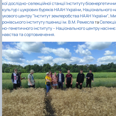
кої дослідно-селекційної станції Інституту біоенергетичн
культур і цукрових буряків НААН України
Національного н
,
укового центру "Інститут землеробства НААН України"
Ми
,
ронівського інституту пшениці ім. В.М. Ремесла
Селекці
та
но-генетичного інституту – Національного центру насіннє
навства та сортовивчення.