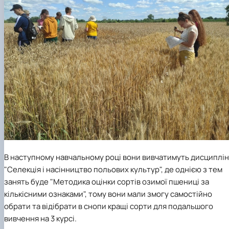
В наступному навчальному році вони вивчатимуть дисциплі
"Селекція і насінництво польових культур", де однією з тем
занять буде "Методика оцінки сортів озимої пшениці за
кількісними ознаками", тому вони мали змогу самостійно
обрати та відібрати в снопи кращі сорти для подальшого
вивчення на 3 курсі.