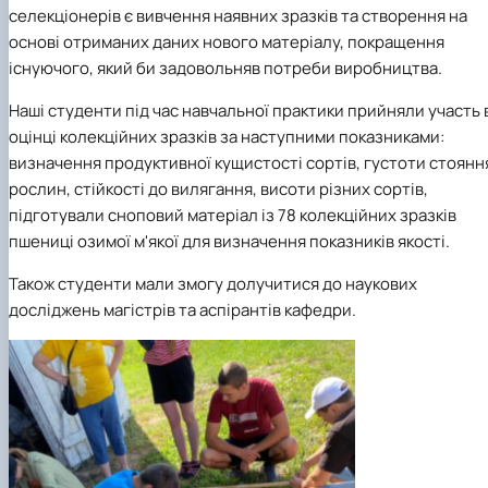
селекціонерів є вивчення наявних зразків та створення на
основі отриманих даних нового матеріалу, покращення
існуючого, який би задовольняв потреби виробництва.
Наші студенти під час навчальної практики прийняли участь 
оцінці колекційних зразків за наступними показниками:
визначення продуктивної кущистості сортів, густоти стоянн
рослин, стійкості до вилягання, висоти різних сортів,
підготували сноповий матеріал із 78 колекційних зразків
пшениці озимої м'якої для визначення показників якості.
Також студенти мали змогу долучитися до наукових
досліджень магістрів та аспірантів кафедри.