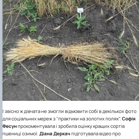
І звісно ж дівчата не змогли відмовити собі в декількох фото
для соціальних мереж з "практики на золотих полях".
Софія
Фесун
прокоментувала і зробила оцінку кращих сортів
пшениці озимої.
Діана Деркач
підготувала відео про