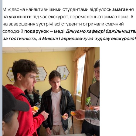
Між двома найактивнішими студентами відбулось
змагання
на уважність
під час екскурсії, переможець отримав приз. А
на завершення зустрічі всі студенти отримали смачний
солодкий
подарунок — мед!
Д
якуємо кафедрі бджільництв
за гостинність, а Миколі Гавриловичу за чудову екскурсію!