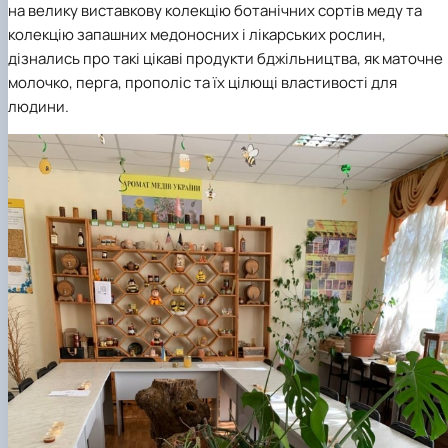
на велику виставкову колекцію ботанічних сортів меду та
колекцію запашних медоносних і лікарських рослин,
дізнались про такі цікаві продукти бджільництва, як маточне
молочко, перга, прополіс та їх цілющі властивості для
людини.