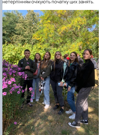
нетерпінням очікують початку цих занять.