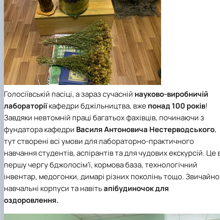
Голосіївській пасіці, а зараз сучасній
науково-виробничій
лабораторії
кафедри бджільництва, вже
понад 100 років
!
Завдяки невтомній праці багатьох фахівців, починаючи з
фундатора кафедри
Василя Антоновича Нестерводського
,
тут створені всі умови для лабораторно-практичного
навчання студентів, аспірантів та для чудових екскурсій. Це 
першу чергу бджолосім’ї, кормова база, технологічний
інвентар, медогонки, димарі різних поколінь тощо. Звичайно
навчальні корпуси та навіть
апібудиночок для
оздоровлення.