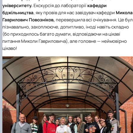
Забезпечення ОПП «Екологічний контроль 
університету.
Екскурсія до лабораторії
кафедри
аудит»
бджільництва
, яку провів для нас завідувач кафедри
Микола
Гаврилович Повозніков,
перевершила всі очікування. Це бу
пізнавально, захоплююче, допитливо, іноді навіть складно
(бо приходилось багато думати, відповідаючи на цікаві
питання Миколи Гавриловича), але головне — неймовірно
цікаво!