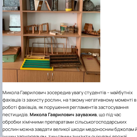
Микола Гаврилович зосередив увагу студентів – майбутніх
фахівців із захисту рослин, на такому негативному моменті в
роботі фахівців, як порушення регламентів застосування
пестицидів.
Микола Гаврилович зауважив
, що під час
обробки хімічними препаратами сільськогосподарських
рослин можна завдати великої шкоди медоносним бджолам 
іншим запилювачам, тим самим знизити очікувані врожаї.