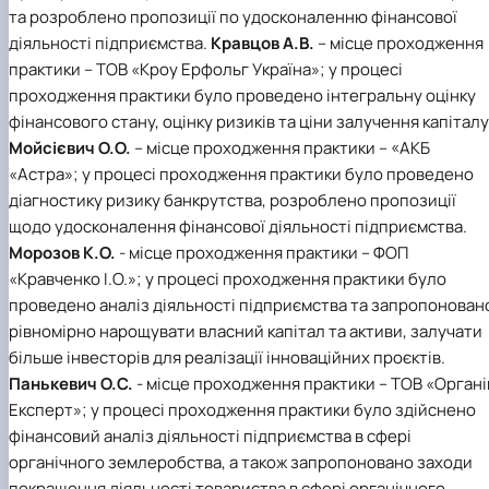
та розроблено пропозиції по удосконаленню фінансової
діяльності підприємства.
Кравцов А.В.
– місце проходження
практики – ТОВ «Кроу Ерфольг Україна»; у процесі
проходження практики було проведено інтегральну оцінку
фінансового стану, оцінку ризиків та ціни залучення капіталу
Мойсієвич О.О.
– місце проходження практики – «АКБ
«Астра»; у процесі проходження практики було проведено
діагностику ризику банкрутства, розроблено пропозиції
щодо удосконалення фінансової діяльності підприємства.
Морозов К.О.
- місце проходження практики – ФОП
«Кравченко І.О.»; у процесі проходження практики було
проведено аналіз діяльності підприємства та запропонован
рівномірно нарощувати власний капітал та активи, залучати
більше інвесторів для реалізації інноваційних проєктів.
Панькевич О.С.
- місце проходження практики – ТОВ «Органі
Експерт»; у процесі проходження практики було здійснено
фінансовий аналіз діяльності підприємства в сфері
органічного землеробства, а також запропоновано заходи
покращення діяльності товариства в сфері органічного