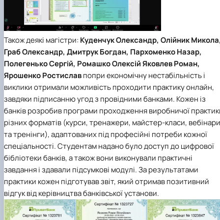
Також деякі магістри:
Куденчук Олександр, Олійник Микола
Граб Олександр, Дмитрук Богдан, Пархоменко Назар,
Полегенько Сергій, Ромашко Олексій Яковлев Роман,
Ярошенко Ростислав
попри економічну нестабільність і
виклики отримали можливість проходити практику онлайн,
завдяки підписанню угод з провідними банками. Кожен із
банків розробив програми проходження виробничої практик
різних форматів (курси, тренажери, майстер-класи, вебінар
та тренінги), адаптованих під професійні потреби кожної
спеціальності. Студентам надано було доступ до цифрової
бібліотеки банків, а також вони виконували практичні
завдання і здавали підсумкові модулі. За результатами
практики кожен підготував звіт, який отримав позитивний
відгук від керівництва банківської установи.