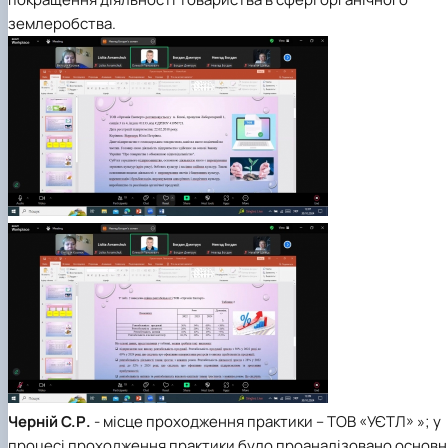
землеробства.
Черній С.Р.
- місце проходження практики – ТОВ «УЄТЛ» »; у
процесі проходження практики було проаналізовано основн