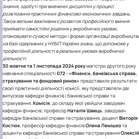
знання, здобуті при вивченні дисциплін у процесі
розв’язання практичних фінансово-економічних завдань.
Також вельми важливим є розвиток професійного вміння
приймати самостійні рішення у виробничих умовах,
опановувати сучасні методи і форми організації виробництв
на базі одержаних у НУБіП України знань, що допоможе у
професійній діяльності в реальних умовах виробничої
діяльності.
30 жовтня та 1 листопада 2024 року
магістри другого року
навчання спеціальності
072 - «Фінанси, банківська справа,
страхування та фондовий ринок»
представили результати
своєї практичної діяльності комісії, яку представляли дві
випускові кафедри фінансів і банківської справи та
страхування.
Комісія
, до складу якої увійшли завідувач
кафедри фінансів, професор
Наталія Швець
, завідувач
кафедри банківської справи та страхування, доцент
Вікторія
Костюк
, професор кафедри фінансів
Олена Лемішко
та
доценти кафедри банківської справи та страхування
Олексій