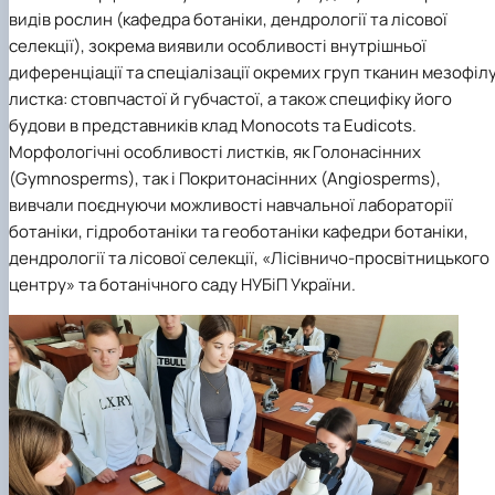
Забезпечення ОПП «Екологічний контроль 
видів рослин (кафедра ботаніки, дендрології та лісової
аудит»
селекції), зокрема виявили особливості внутрішньої
диференціації та спеціалізації окремих груп тканин мезофіл
листка: стовпчастої й губчастої, а також специфіку його
будови в представників клад Monocots та Eudicots.
Морфологічні особливості листків, як Голонасінних
(Gymnosperms), так і Покритонасінних (Angiosperms),
вивчали поєднуючи можливості навчальної лабораторії
ботаніки, гідроботаніки та геоботаніки кафедри ботаніки,
дендрології та лісової селекції, «Лісівничо-просвітницького
центру» та ботанічного саду НУБіП України.