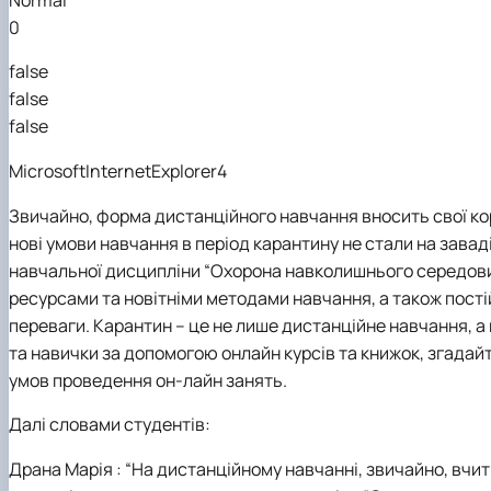
Сенат cтудентської організації факультету
0
Відомі постаті факультету
ІІ етап Всеукраїнської олімпіади з дисципліни "Загальна
false
false
false
MicrosoftInternetExplorer4
Звичайно, форма дистанційного навчання вносить свої ко
нові умови навчання в період карантину не стали на заваді
навчальної дисципліни “Охорона навколишнього середовищ
ресурсами та новітніми методами навчання, а також пості
переваги.
Карантин – це не лише дистанційне навчання, а 
та навички за допомогою онлайн курсів та книжок, згадай
умов проведення он-лайн занять.
Далі словами студентів:
Драна Марія : “На дистанційному навчанні, звичайно, вчит