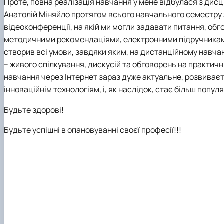
Проте, повна реалізація навчання у мене відбулася з ди
Анатолій
Міняйло протягом всього навчального семестру 
відеоконференції, на якій ми могли задавати питання, о
методичними рекомендаціями, електронними підручниками
створив всі умови, завдяки яким,
на дистанційному навчан
– живого спілкування, дискусій та обговорень на практичн
навчання через Інтернет зараз дуже актуальне, розвиває
інноваційнім технологіям, і, як наслідок, стає більш попул
Будьте здорові!
Будьте успішні в опановуванні своєї професії!!!