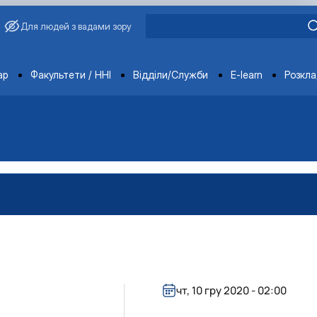
Для людей з вадами зору
ments
ар
Факультети / ННІ
Відділи/Служби
E-learn
Розкл
чт, 10 гру 2020 - 02:00
вища»