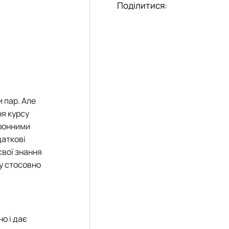
Поділитися:
»
довища»
 пар. Але
ня курсу
тронними
даткові
вої знання
ку стосовно
о і дає