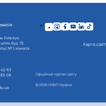
омісія
м. Київ вул.
шлях, буд. 19,
Карта сайт
пус № 1, кімната
-42-63
Офіційний портал сайту
-83-08
© 2026 НУБІП Україна
du.ua