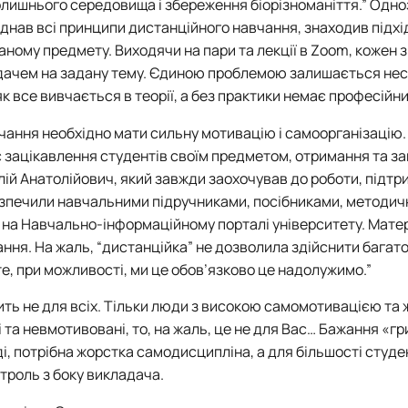
лишнього середовища і збереження біорізноманіття.”
Одно
днав всі принципи дистанційного навчання, знаходив підхі
аному предмету. Виходячи на пари та лекції в Zoom, кожен з
адачем на задану тему. Єдиною проблемою залишається не
к все вивчається в теорії, а без практики немає професійн
чання необхідно мати сильну мотивацію і самоорганізацію.
є зацікавлення студентів своїм предметом, отримання та з
лій Анатолійович, який завжди заохочував до роботи, підтр
безпечили навчальними підручниками, посібниками, методи
 на Навчально-інформаційному порталі університету. Матер
ання. На жаль,
“дистанційка”
не дозволила здійснити багато 
е, при можливості, ми це обов’язково це надолужимо.
”
ть не для всіх. Тільки люди з високою самомотивацією та
ві та невмотивовані, то, на жаль, це не для Вас… Бажання «гр
і, потрібна жорстка самодисципліна, а для більшості студен
троль з боку викладача.