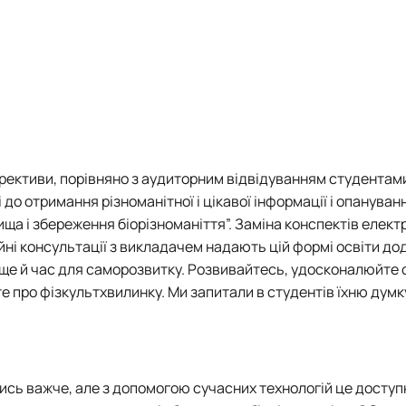
Забезпечення ОПП «Карантин рослин»
Забезпечення ОПП «Екологічна біотехнологія та біоенергетика
 екологія"
Забезпечення ОПП «Екологія та охорона навколишнього сере
Забезпечення ОПП «Екологічний контроль та аудит»
рективи, порівняно з аудиторним відвідуванням студентами
 до отримання різноманітної і цікавої інформації і опануван
а і збереження біорізноманіття”. Заміна конспектів елек
йні консультації з викладачем надають цій формі освіти до
ще й час для саморозвитку.
Розвивайтесь, удосконалюйте с
те про фізкультхвилинку. Ми запитали в студентів їхню дум
ись важче, але з допомогою сучасних технологій це доступн