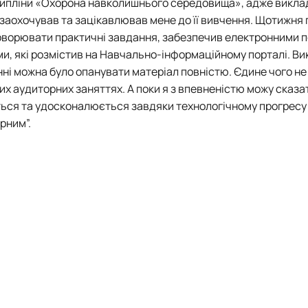
сципліни «Охорона навколишнього середовища», адже викла
заохочував та зацікавлював мене до її вивчення. Щотижня
бговорювати практичні завдання, забезпечив електронними 
, які розмістив на Навчально-інформаційному порталі. В
ні можна було опанувати матеріал повністю. Єдине чого н
их аудиторних заняттях. А поки я з впевненістю можу сказа
ться та удосконалюється завдяки технологічному прогресу
ярним”.