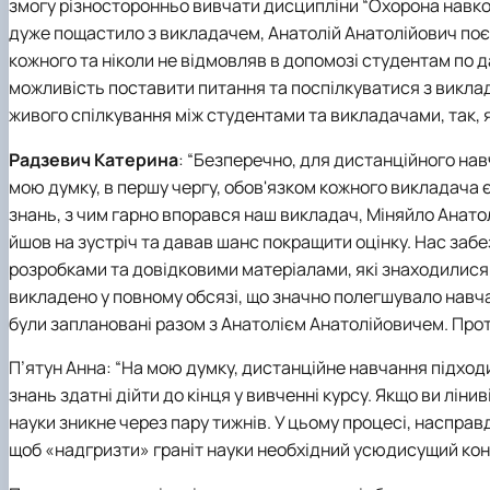
змогу різносторонньо вивчати дисципліни “Охорона навко
дуже пощастило з викладачем, Анатолій Анатолійович поє
кожного та ніколи не відмовляв в допомозі студентам по д
можливість поставити питання та поспілкуватися з викл
живого спілкування між студентами та викладачами, так, я
Радзевич Катерина
: “
Безперечно, для дистанційного нав
мою думку, в першу чергу, обов'язком кожного викладача 
знань, з чим гарно впорався наш викладач, Міняйло Анато
йшов на зустріч та давав шанс покращити оцінку. Нас за
розробками та довідковими матеріалами, які знаходилися
викладено у повному обсязі, що значно полегшувало навч
були заплановані разом з Анатолієм Анатолійовичем. Прот
П’ятун Анна: “
На мою думку, дистанційне навчання підходи
знань здатні дійти до кінця у вивченні курсу. Якщо ви ліни
науки зникне через пару тижнів. У цьому процесі, насправд
щоб «надгризти» граніт науки необхідний усюдисущий кон