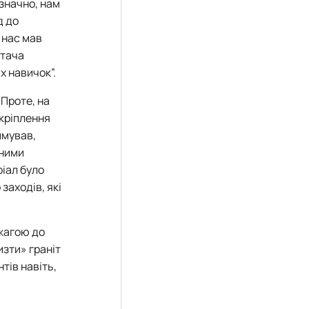
значно,
нам
д до
 нас мав
стача
их навичок
”.
 Проте, на
акріплення
имував,
чними
іал було
заходів, які
 жагою до
изти» граніт
тів навіть,