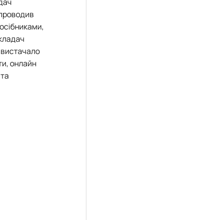
дач
 проводив
посібниками,
икладач
е вистачало
ти, онлайн
 та