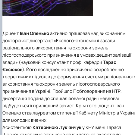
Доцент
Іван Опенько
активно працював над виконанням
докторської дисертації «Еколого-економічні засади
раціонального використання та охорони земель
лісогосподарського призначення в умовах децентралізації
влади» (науковий консультант проф. кафедри
Тарас
Євсюков
). Його дослідження присвячено розробленню
теоретичних підходів до формування системи раціональног
використання та охорони земель лісогосподарського
призначення в Україні. Пройшло її обговорення на НТР,
дисертація подана до спеціалізованої ради і невдовзі
відбудеться її прилюдний захист. Крім того, доцент Іван
Опенько став лауреатом стипендії Кабінету Міністрів Україн
для молодих вчених.
Асистенткою
Катериною Лук’янчук
у КНУ імені Тараса
Шевченка успішно захищена кандидатська дисертація