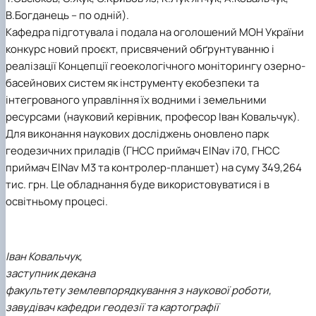
В.Богданець – по одній).
Кафедра підготувала і подала на оголошений МОН України
конкурс новий проєкт, присвячений обґрунтуванню і
реалізації Концепції геоекологічного моніторингу озерно-
басейнових систем як інструменту екобезпеки та
інтегрованого управління їх водними і земельними
ресурсами (науковий керівник, професор Іван Ковальчук).
Для виконання наукових досліджень оновлено парк
геодезичних приладів (ГНСС приймач ElNav і70, ГНСС
приймач ElNav M3 та контролер-планшет) на суму 349,264
тис. грн. Це обладнання буде використовуватися і в
освітньому процесі.
Іван Ковальчук,
заступник декана
факультету землевпорядкування з наукової роботи,
завудівач кафедри геодезії та картографії