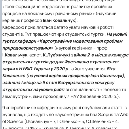
«Геоінформаційне моделювання розвитку ерозійних
процесів на локальному і районному рівнях» (науковий
керівник професор
Іван Ковальчук
).
Кафедрою приділяється багато уваги науковій роботі
студентів. Тут працює чотири студентські гуртки.
Науковий
гурток кафедри «Картографічне моделювання проблем
природокористування»
(наукові керівники – проф.
І.Ковальчук
, асист.
К.Лук’янчук
) з
айняв 2-е місце в конкурс
студентських гуртків до дня Фестивалю студентської
науки в НУБіП України у 2020 р.
, а його учасниця,
Віта
Коваленко (науковий керівник професор Іван Ковальчук),
зайняла І місце на II етапі Всеукраїнського конкурсу
студентських наукових робіт
зі спеціальності «Геодезія та
землеустрій», який проходив у ЛНАУ (березень 2020 р.).
9 співробітників кафедри в цьому році опублікували статті в
журналах, що входять до наукометричних баз Scopus та Web
of Science (І.Ковальчук – 7, І.Опенько – 5, О.Шевченко – 4,
Т.Євсюков, О.Жук, Є.Кривов’яз, К.Лук’янчук, А.Ковальчук,