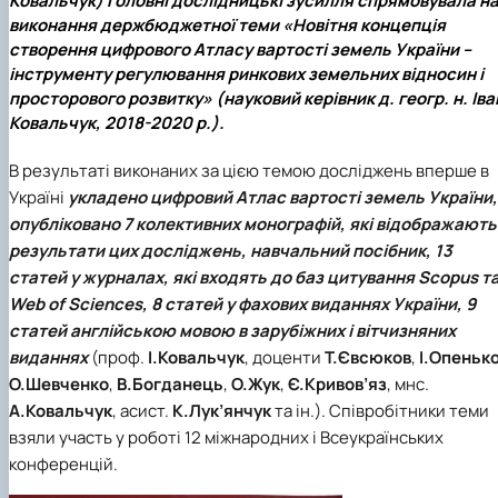
Ковальчук) головні дослідницькі зусилля спрямовувала н
виконання держбюджетної теми «Новітня концепція
створення цифрового Атласу вартості земель України –
інструменту регулювання ринкових земельних відносин і
просторового розвитку» (науковий керівник д. геогр. н. Іва
Ковальчук, 2018-2020 р.).
В результаті виконаних за цією темою досліджень вперше в
Україні
укладено цифровий Атлас вартості земель України,
опубліковано 7 колективних монографій, які відображають
результати цих досліджень, навчальний посібник, 13
статей у журналах, які входять до баз цитування Scopus т
Web of Sciences, 8 статей у фахових виданнях України, 9
статей англійською мовою в зарубіжних і вітчизняних
виданнях
(проф.
І.Ковальчук
, доценти
Т.Євсюков
,
І.Опеньк
О.Шевченко
,
В.Богданець
,
О.Жук
,
Є.Кривов’яз
, мнс.
А.Ковальчук
, асист.
К.Лук’янчук
та ін.). Співробітники теми
взяли участь у роботі 12 міжнародних і Всеукраїнських
конференцій.