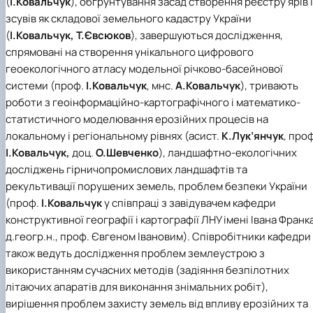
(
І.Ковальчук
), обґрунтування засад створення реєстру ярів і
зсувів як складової земельного кадастру України
(
І.Ковальчук, Т.Євсюков
), завершуються дослідження,
спрямовані на створення унікального цифрового
геоекологічного атласу модельної річково-басейнової
системи (проф.
І.Ковальчук
, мнс.
А.Ковальчук
), тривають
роботи з геоінформаційно-картографічного і математико-
статистичного моделювання ерозійних процесів на
локальному і регіональному рівнях (асист.
К.Лук’янчук
, проф
І.Ковальчук,
доц.
О.Шевченко
), ландшафтно-екологічних
досліджень гірничопромислових ландшафтів та
рекультивації порушених земель, проблем безпеки України
(проф.
І.Ковальчук
у співпраці з завідувачем кафедри
конструктивної географії і картографії ЛНУ імені Івана Франка
д.геогр.н., проф. Євгеном Івановим). Співробітники кафедри
також ведуть дослідження проблем землеустрою з
використанням сучасних методів (задіяння безпілотних
літаючих апаратів для виконання знімальних робіт),
вирішення проблем захисту земель від впливу ерозійних та