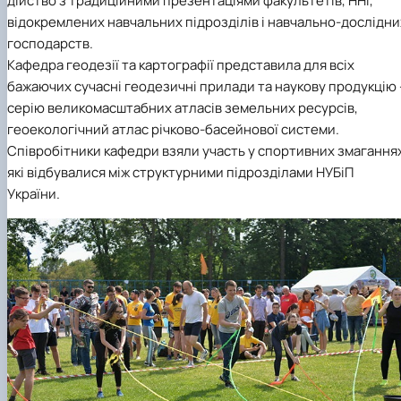
дійство з традиційними презентаціями факультетів, ННІ,
відокремлених навчальних підрозділів і навчально-дослідни
господарств.
Кафедра геодезії та картографії представила для всіх
бажаючих сучасні геодезичні прилади та наукову продукцію 
серію великомасштабних атласів земельних ресурсів,
геоекологічний атлас річково-басейнової системи.
Співробітники кафедри взяли участь у спортивних змагання
які відбувалися між структурними підрозділами НУБіП
України.