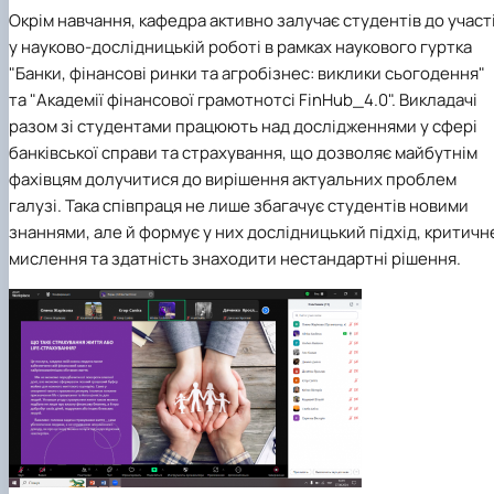
Окрім навчання, кафедра активно залучає студентів д
о участ
у науково-дослідницькій роботі в рамках наукового гуртка
"Банки, фінансові ринки та агробізнес: виклики сьогодення"
та "Академії фінансової грамотнотсі FinHub_4.0". Викладачі
разом зі студентами працюють над дослідженнями у сфері
банківської справи та страхування, що дозволяє ма
йбутнім
фахівцям долучитися до вирішення актуальних проблем
галузі. Така співпраця не лише збагачує студентів новими
знаннями, але й формує у них дослідницький підхід, критичн
мислення та здатність знаходити нестандартні рішення.