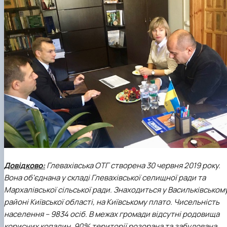
Довідково:
Глевахівська ОТГ створена 30 червня 2019 року.
Вона об'єднана у складі Глевахівської селищної ради та
Мархалівської сільської ради. Знаходиться у Васильківськом
районі Київської області, на Київському плато. Чисельність
населення – 9834 осіб. В межах громади відсутні родовища
корисних копалин, 90% території розорана та забудована.