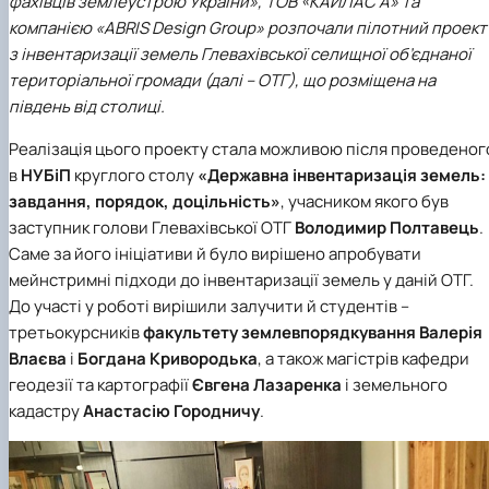
фахівців землеустрою України», ТОВ «КАЙЛАС А» та
компанією «ABRIS Design Group» розпочали пілотний проект
з інвентаризації земель Глевахівської селищної об’єднаної
територіальної громади (далі – ОТГ), що розміщена на
південь від столиці.
Реалізація цього проекту стала можливою після проведеног
в
НУБіП
круглого столу
«Державна інвентаризація земель:
завдання, порядок, доцільність»
, учасником якого був
заступник голови Глевахівської ОТГ
Володимир Полтавець
.
Саме за його ініціативи й було вирішено апробувати
мейнстримні підходи до інвентаризації земель у даній ОТГ.
До участі у роботі вирішили залучити й студентів –
третьокурсників
факультету землевпорядкування
Валерія
Влаєва
і
Богдана Кривородька
, а також магістрів кафедри
геодезії та картографії
Євгена Лазаренка
і земельного
кадастру
Анастасію Городничу
.