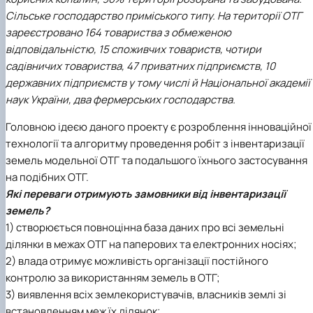
Сільське господарство приміського типу. На території ОТГ
зареєстровано 164 товариства з обмеженою
відповідальністю, 15 споживчих товариств, чотири
садівничих товариства, 47 приватних підприємств, 10
державних підприємств у тому числі й Національної академії
наук України, два фермерських господарства.
Головною ідеєю даного проекту є розроблення інноваційної
технології та алгоритму проведення робіт з інвентаризації
земель модельної ОТГ та подальшого їхнього застосування
на подібних ОТГ.
Які переваги отримують замовники від інвентаризації
земель?
1) створюється повноцінна база даних про всі земельні
ділянки в межах ОТГ на паперових та електронних носіях;
2) влада отримує можливість організації постійного
контролю за використанням земель в ОТГ;
3) виявлення всіх землекористувачів, власників землі зі
встановленням меж їх ділянок;