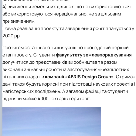
4) виявлення земельних ділянок, що не використовуються
або використовуються нераціонально, не за цільовим
призначенням.
Повна реалізація проекту та завершення робіт планується у
2020 рр.
Протягом останнього тижня успішно проведений перший
етап проекту. Студенти
факультету землевпорядкування
долучитися до представників виробництва та разом
виконали знімальні роботи із застосуванням безпілотних
літальних апаратів
компанії «ABRIS Design Group»
. Отриман
дані також будуть корисні при підготовці наукових проектів і
магістерських досліджень. А загалом фахівці та студенти
відзняли майже 4000 гектарів території.