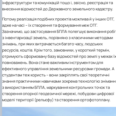
інфраструктури та комунікацій тощо і, звісно, реєстрація та
внесення відомостей до Державного земельного кадастру.
Потому реалізація подібних проектів можлива й у інших ОТГ,
адже на часі – їх створення та формування меж ОТГ.
Зазначимо, що застосування БПЛА полегшує виконання робі
з інвентаризації земель, порівняно з класичними методами
знімань, при яких витрачається багато часу, людських
ресурсів, коштів. Крім того, замовники, у короткий термін,
отримують сформовану базу відомостей про землі у межах ї
повноважень. Вона стане важливим інструментом для
ефективного управління земельними ресурсами громади. А
студентам теж користь – вони закріплять свої теоретичні
знання практичними навичками зокрема технологію зніманн
з використанням БПЛА, маркування контрольних точок та
створення опорної геодезичної мережі, побудови цифрової
моделі території (рельєфу) та створення ортофотоплану.