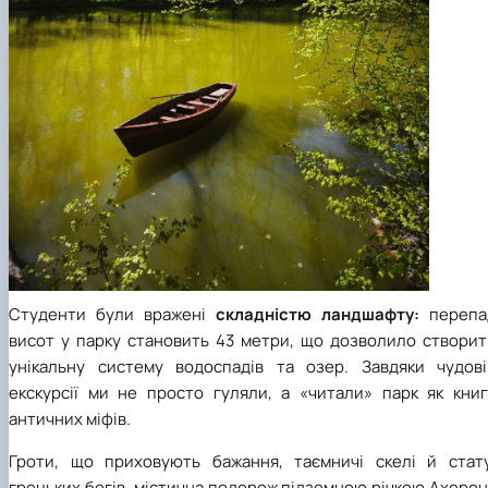
Студенти були вражені
складністю ландшафту:
перепа
висот у парку становить 43 метри, що дозволило створит
унікальну систему водоспадів та озер. Завдяки чудові
екскурсії ми не просто гуляли, а «читали» парк як книг
античних міфів.
Гроти, що приховують бажання, таємничі скелі й стату
грецьких богів, містична подорож підземною річкою Ахеро