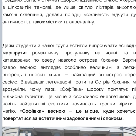
в цілковитій темряві, де лише світло ліхтарів вихоплю
кам’яні склепіння, додали поїздці можливість відчути ду
античності, а також містики та адреналіну.
Деякі студенти з нашої групи встигли випробувати всі
водн
маршрути:
романтичну прогулянку на човні та н
катамаранах по озеру навколо острова Кохання. Верхн
озеро весною виглядає особливо величним, а легки
вітерець і плескіт хвиль — найкращий антистрес пере
сесією. Відвідавши легендарні гроти та Острів Кохання, 
зрозуміли, чому парк «Софіївка» щороку притягує пі
мільйона туристів. Це місце з особливою енергетикою, д
навіть найзатятіші скептики починають трошки вірити 
магію.
«Софіївка» весною — це місце, куди хочетьс
повертатися за естетичним задоволенням і спокоєм.