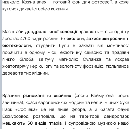
навколо. Кожна алея — готовий фон для фотосесії, а коже
куточок дихає історією кохання.
Масштаби
дендрологічної колекції
вражають — сьогодні т
зростає 4760 видів рослин. Як
екологи, захисники рослин т
біотехнологи,
студенти були в захваті від можливост
побачити в одному місці екзотичну секвойю та прадавн
гінкго білоба, квітучу магнолію Суланжа та яскрав
жовтогарячу керію, іргу та золотисту форзицію, тюльпано
дерево та тис ягідний.
Вразили
різноманіття хвойних
(сосни Веймутова, чорна
звичайна), краса європейських модрин та велич міцних букі
Парк «Софіївка» це не лише флора, а й багата фауна
Екскурсовод розповіла, що на території дендропарк
мешкають 50 видів птахів
, і супровідною музикою нашо