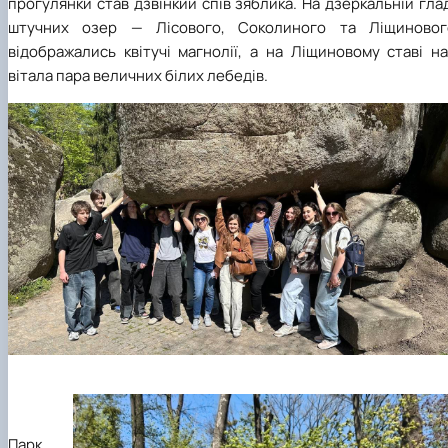
прогулянки став дзвінкий спів зяблика. На дзеркальній гла
штучних озер — Лісового, Соколиного та Ліщиновог
відображались квітучі магнолії, а на Ліщиновому ставі н
вітала пара величних білих лебедів.
Парк