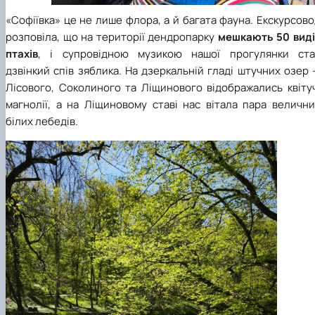
«Софіївка» це не лише флора, а й багата фауна. Екскурсов
розповіла, що на території дендропарку
мешкають 50 виді
птахів
, і супровідною музикою нашої прогулянки ста
дзвінкий спів зяблика. На дзеркальній гладі штучних озер
Лісового, Соколиного та Ліщинового відображались квітуч
магнолії, а на Ліщиновому ставі нас вітала пара велични
білих лебедів.