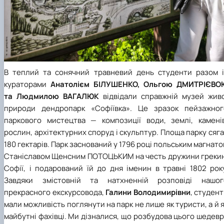
В теплий та сонячний травневий день студенти разом і
кураторами
Анатолієм БІЛУШЕНКО, Ольгою ДМИТРІЄВО
та Людмилою ВАГАЛЮК
відвідали справжній музей живо
природи дендропарк «Софіївка». Це зразок пейзажног
паркового мистецтва — композиції води, землі, каменів
рослин, архітектурних споруд і скульптур. Площа парку сяг
180 гектарів. Парк заснований у 1796 році польським магнат
Станіславом Щенсним ПОТОЦЬКИМ на честь дружини грекин
Софії, і подарований їй до дня іменин в травні 1802 рок
Завдяки змістовній та натхненній розповіді нашог
прекрасного екскурсовода,
Галини Володимирівни
, студен
мали можливість поглянути на парк не лише як туристи, а й 
майбутні фахівці. Ми дізналися, що розбудова цього шедев