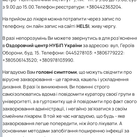
з 9.00 до 15.00.Телефон реєстратури: +380442363204.
На прийом до лікаря можна потрапити через запис по
телефону, он лайн запис на сайті
HELSI
, живу чергу.
В разі непорозумінь Ви можете звернутись в для роз'ясненн
в
Оздоровчий центр НУБіП України
за адресою: вул, Героїв
Оборони, буд. 15. Телефони: 0445278103: +3806779222:
+380506143520; +380978103990.
Нагадуємо Вам
головні симптоми
, що можуть свідчити про
вірусне захворювання - це гарячка, кашель і ускладнення
дихання. В разі їх виникнення, Ви повинні строго
самоізолюватись вдома і повідомити куратору своєї групи в
університеті, а в гуртожитку ще й повідомити про факт свого
захворювання адміністрації, і негайно зв'язатися з своїм
сімейним лікарем. В той же час нагадуємо, що будь - яке
захворювання легше попередити, ніж його лікувати. А
основними методами запобігання поширенню інфекції за