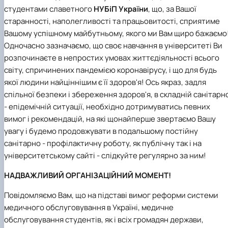
Забезпечення ОПП «Екологічний контроль 
студентами славетного
НУБіП України
, що, за Вашої
аудит»
старанності, наполегливості та працьовитості, сприятиме
Вашому успішному майбутньому, якого ми Вам щиро бажаємо
Одночасно зазначаємо, що своє навчання в університеті Ви
розпочинаєте в непростих умовах життєдіяльності всього
світу, спричинених пандемією коронавірусу, і що для будь
якої людини найціннішим є її здоров'я! Ось якраз, задля
спільної безпеки і збереження здоров'я, в складній санітарн
- епідемічній ситуації, необхідно дотримуватись певних
вимог і рекомендацій, на які щонайперше звертаємо Вашу
увагу і будемо продовжувати в подальшому постійну
санітарно - профілактичну роботу, як публічну так і на
університетському сайті - слідкуйте регулярно за ним!
НАДВАЖЛИВИЙ ОРГАНІЗАЦІЙНИЙ МОМЕНТ!
Повідомляємо Вам, що на підставі вимог реформи системи
медичного обслуговування в Україні, медичне
обслуговування студентів, як і всіх громадян держави,