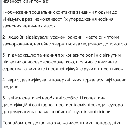
наявності симптомів є:
1 - обмеження соціальних контактів з іншими людьми до
мінімуму, в разі неможливості їх упередження носіння
захисних медичних масок.
2 - якщо Ви відвідували уражені райони і маєте симптоми
захворювання, негайно зверніться за медичною допомогою.
3 - під час кашлю та чхання прикривайте рот і ніс зігнутим
ліктем чи одноразовою серветкою, після чого викиньте
серветку та вимийте і продизінфікуйте руки антисептиком.
4 -варто дезинфікувати поверхні, яких торкалася інфікована
людина.
5 - здійснювати всі необхідні особисті і колективні
дизенфікційні санітарно - протиепідемічні заходи і суворо
дотримуватись правил особистої і суспільної гігієни.
Познайомтесь детально з усіма чисельними попередніми