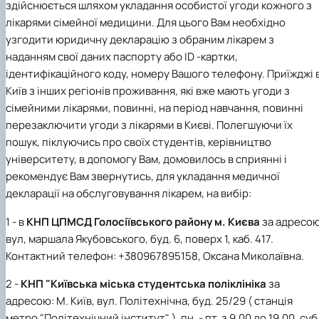
здійснюється шляхом укладання особистої угоди кожного з
лікарями сімейної медицини. Для цього Вам необхідно
узгодити юридичну декларацію з обраним лікарем з
наданням свої даних паспорту або ID -картки,
ідентифікаційного коду, номеру Вашого телефону. Приїжджі 
Київ з інших регіонів проживання, які вже мають угоди з
сімейними лікарями, повинні, на період навчання, повинні
перезаключити угоди з лікарями в Києві. Полегшуючи їх
пошук, піклуючись про своїх студентів, керівництво
університету, в допомогу Вам, домовилось в сприянні і
рекомендує Вам звернутись, для укладання медичної
декларації на обслуговування лікарем, на вибір:
1 - в
КНП ЦПМСД Голосіївського району м. Києва
за адресою
вул, маршала Якубовського, буд. 6, поверх 1, каб. 417.
Контактний телефон: +380967895158, Оксана Миколаївна.
2 -
КНП "Київська міська студентська поліклініка
за
адресою: М. Київ, вул. Політехнічна, буд. 25/29 ( станція
метро "Політехнічний інститут" ), пн. - пт. з 9.00 до 19.00, суб