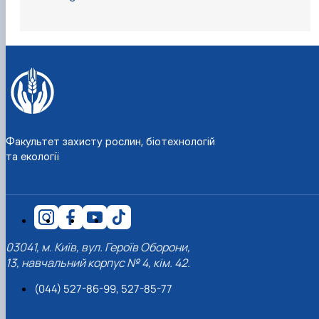
Факультет захисту рослин, біотехнологій
та екології
03041, м. Київ, вул. Героїв Оборони,
PhD – доктор філософії з біології,
Біотехнології
13, навчальний корпус № 4, кім. 42.
біологічних систем
(044) 527-86-99, 527-85-77