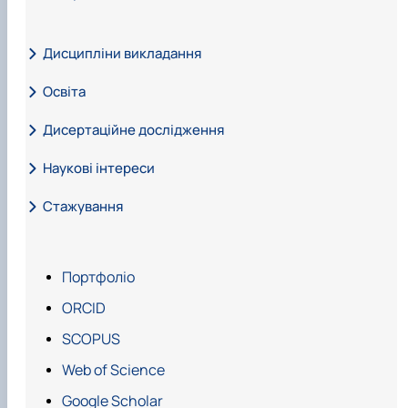
Дисципліни викладання
Освіта
Дисертаційне дослідження
Наукові інтереси
Стажування
Основні наукові інтереси пов’язані
Підвищення кваліфікації
Портфоліо
ORCID
SCOPUS
Web of Science
Google Scholar