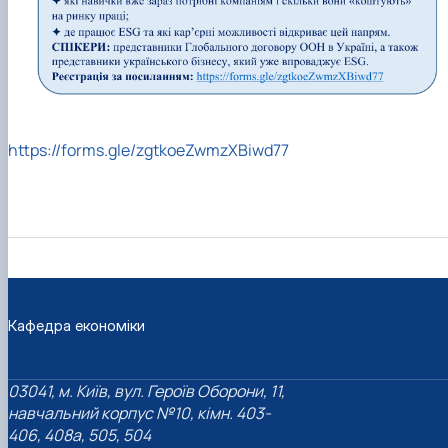
https://forms.gle/zgtkoeZwmzXBiwd77
Кафедра економіки
03041, м. Київ, вул. Героїв Оборони, 11,
навчальний корпус №10, кімн. 403-
406, 408a, 505, 504