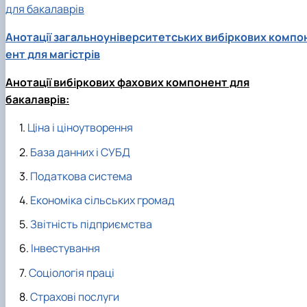
для бакалаврів
Анотації загальноуніверситетських вибіркових компо
ент для магістрів
Анотації вибіркових фахових компонент для
бакалаврів:
Ціна і ціноутворення
База данних і СУБД
Податкова система
Економіка сільських громад
Звітність підприємства
Інвестування
Соціологія праці
Страхові послуги