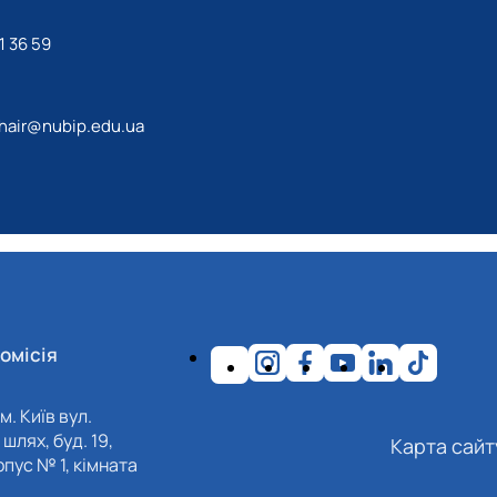
1 36 59
hair@nubip.edu.ua
омісія
м. Київ вул.
шлях, буд. 19,
Карта сайт
пус № 1, кімната