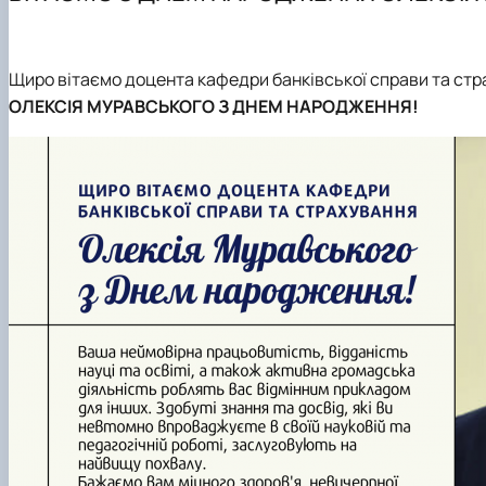
Навчально-наукова лабораторія «Музей грошей, банкі
Вимоги до оформлення магістерських робіт
Академія фінансової грамотності FinHub_4.0
Практична підготовка
Міжнародна діяльність
Академічна доброчесність
Щиро вітаємо доцента кафедри банківської справи та ст
Офіційні документи
Скринька довіри
ОЛЕКСІЯ МУРАВСЬКОГО З ДНЕМ НАРОДЖЕННЯ!
Положення про кафедру