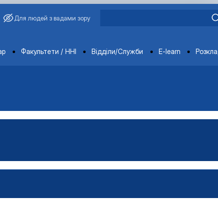
Для людей з вадами зору
ments
ар
Факультети / ННІ
Відділи/Служби
E-learn
Розкл
ція
ення