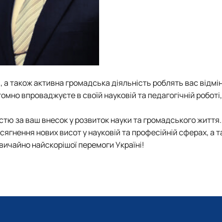
і, а також активна громадська діяльність роблять вас відмі
томно впроваджуєте в своїй науковій та педагогічній роботі,
тю за ваш внесок у розвиток науки та громадського життя.
сягнення нових висот у науковій та професійній сферах, а 
звичайно найскорішої перемоги Україні!