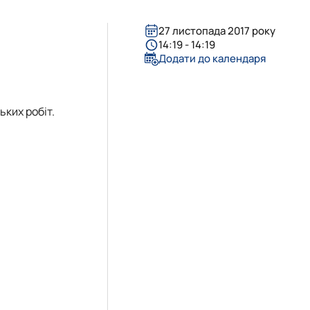
ergy Delivered…
ervices – Theory…
als
27 листопада 2017 року
 for sustaina…
 the Impleme…
14:19 - 14:19
Додати до календаря
 Business – 202…
ne
ьких робіт.
 "Agricultur…
tems in sustainab…
T project