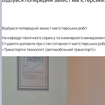
Події
Обгрунтування методів діагностування і прогнозуван
Курси та лекції
Основи діагностики мобільної сільськогосподарської 
Проектування технологічних процесів у рослинництві
Відбувся попередній захист магістерських робіт
На кафедрі технічного сервісу та інженерного менеджмент
Студенти доповіли про стан готовності магістерських роб
«Транспортні технології (автомобільний транспорт)».