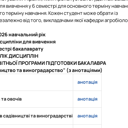
ля вивчення у 6 семестрі для основного терміну навчан
го терміну навчання. Кожен студент може обрати із
незалежно від того, викладачами якої кафедри агробіоло
тизації продукції рослинницт…
2026 навчальний рік
исципліни для вивчення
местрі бакалаврату
ЛІК ДИСЦИПЛІН
ВІТНЬОЇ ПРОГРАМИ
ПІДГОТОВКИ БАКАЛАВРА
ництво та виноградарство"
(з анотаціями)
анотація
та овочів
анотація
 садівництві та виноградарстві
анотація