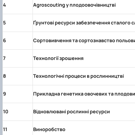
4
Agroscouting у плодоовочівництві
5
Ґрунтові ресурси забезпечення сталого с
6
Сортовивчення та сортознавство польов
7
Технології зрошення
8
Технологічні процеси в рослинництві
9
Прикладна генетика овочевих та плодови
10
Відновлювані рослинні ресурси
11
Виноробство