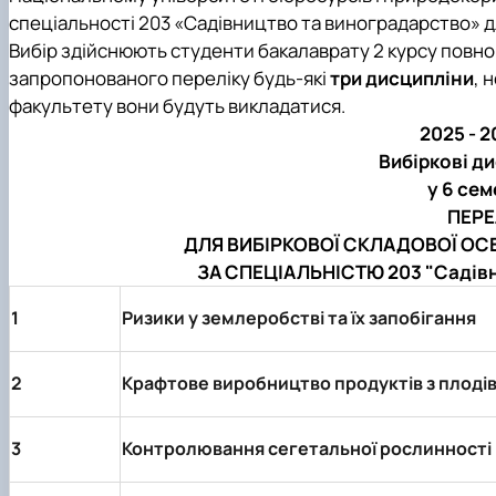
Кафедра землеробства та гербології
спеціальності 203 «Садівництво та виноградарство» д
Кафедра овочівництва і закритого грунту
Вибір здійснюють студенти бакалаврату 2 курсу повно
Кафедра рослинництва
запропонованого переліку будь-які
три дисципліни
, 
Кафедра садівництва ім. проф. В.Л. Симиренка
факультету вони будуть викладатися.
Кафедра технології зберігання, переробки та стандар
2025 - 
Вчена рада агробіологічного факультету
Вибіркові д
Колегіальні органи
у 6 се
ПЕРЕ
ДЛЯ ВИБІРКОВОЇ СКЛАДОВОЇ ОС
ЗА СПЕЦІАЛЬНІСТЮ 203 "Садів
1
Ризики у землеробстві та їх запобігання
2
Крафтове виробництво продуктів з плодів 
3
Контролювання сегетальної рослинності в