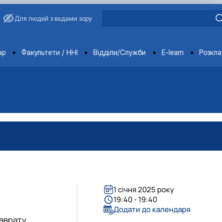
Для людей з вадами зору
ments
ар
Факультети / ННІ
Відділи/Служби
E-learn
Розкл
агробіологічного факультету
обіологічного факультету
організації агробіологічного факультету
х НДІ рослинництва та ґрунтознавства агробіологічного факу
1 січня 2025 року
19:40 - 19:40
Додати до календаря
лаврату