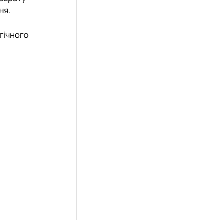
ня.
гічного