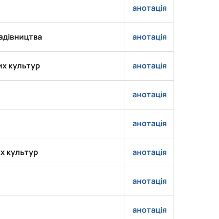
анотація
адівництва
анотація
их культур
анотація
анотація
анотація
х культур
анотація
анотація
анотація