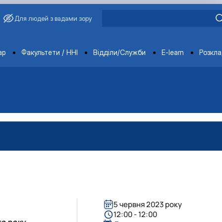
Для людей з вадами зору
ments
ар
Факультети / ННІ
Відділи/Служби
E-learn
Розкл
5 червня 2023 року
вища»
12:00 - 12:00
го року