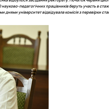
Забезпечення ОПП «Карантин рослин»
0 науково-педагогічних працівників беруть участь в ста
Забезпечення ОПП «Екологічна біотехнологія та біоенергетика
ми днями університет відвідувала комісія з перевірки ста
 екологія"
Забезпечення ОПП «Екологія та охорона навколишнього сере
Забезпечення ОПП «Екологічний контроль та аудит»