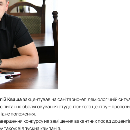
гій Кваша
закцентував на санітарно-епідеміологічній ситуа
ує питання обслуговування
студентського центру
– пропози
ідне положення.
авершення конкурсу на заміщення вакантних посад доценті
ру також відпускна кампанія.