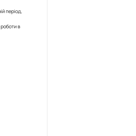
ій період,
 роботи в