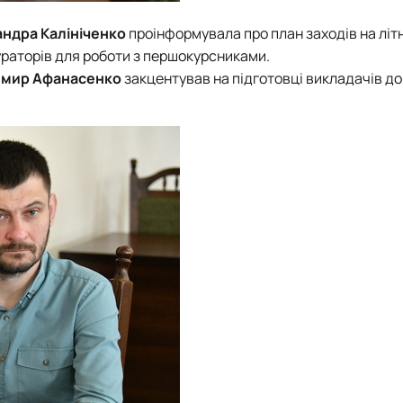
ндра Калініченко
проінформувала про план заходів на літн
ураторів для роботи з першокурсниками.
мир Афанасенко
закцентував на підготовці викладачів до