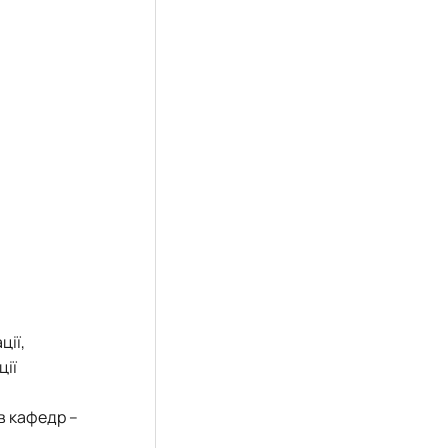
ції,
ції
в кафедр –