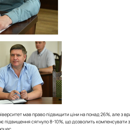
іверситет мав право підвищити ціни на понад 26%, але з в
нє підвищення сягнуло 8-10%, що дозволить компенсувати 
роцес.