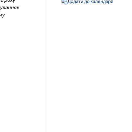
Додати до календаря
жуваннях
»
ну
довища»