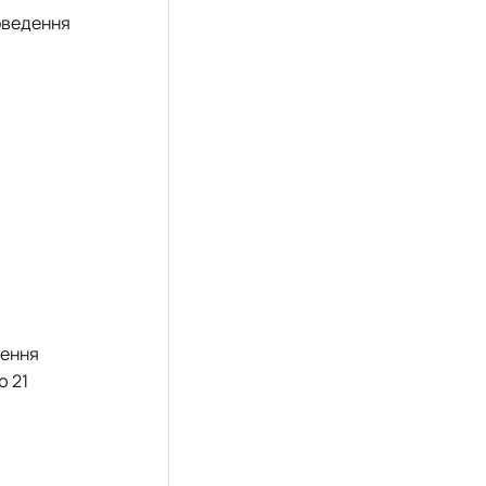
роведення
ження
ю 21