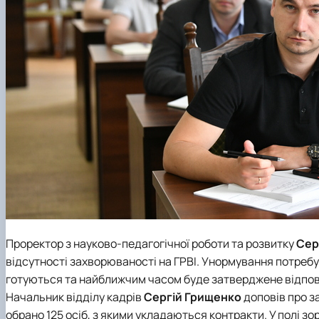
Проректор з науково-педагогічної роботи та розвитку
Сер
відсутності захворюваності на ГРВІ. Унормування потреб
готуються та найближчим часом буде затверджене відпов
Начальник
відділу кадрів
Сергій Грищенко
доповів про з
обрано 125 осіб, з якими укладаються контракти. У полі зо