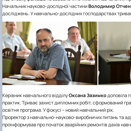
Начальник
науково-дослідної частини
Володимир Отче
досліджень. У навчально-дослідних господарствах триває 
Керівник
навчального відділу
Оксана Зазимко
доповіла п
практик. Триває захист дипломних робіт, сформований гра
освітня програма. У фокусі – новий навчальний рік.
Проректор з навчально-науково-виробничих питань та ад
проінформував про початок аварійних ремонтів дахів навчал