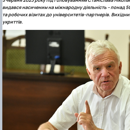
Сенат cтудентської організації факультету
видався насиченим на міжнародну діяльність – понад 5
Відомі постаті факультету
та робочих візитах до університетів-партнерів. Вихідни
ІІ етап Всеукраїнської олімпіади з дисципліни "Загальна
укриттів.