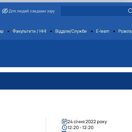
Для людей з вадами зору
ments
ар
Факультети / ННІ
Відділи/Служби
E-learn
Розкл
24 січня 2022 року
вища»
12:20 - 12:20