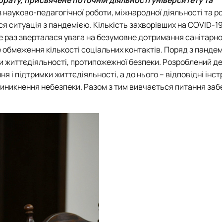
Забезпечення ОПП «Карантин рослин»
 науково-педагогічної роботи, міжнародної діяльності та р
Забезпечення ОПП «Екологічна біотехнологія та біоенергетика
ться ситуація з пандемією. Кількість захворівших на СOVID-
 екологія"
Забезпечення ОПП «Екологія та охорона навколишнього сере
е раз зверталася увага на безумовне дотримання санітарно
Забезпечення ОПП «Екологічний контроль та аудит»
ре обмеження кількості соціальних контактів. Поряд з панде
и життєдіяльності, протипожежної безпеки. Розроблений д
 і підтримки життєдіяльності, а до нього – відповідні інстр
і виникнення небезпеки. Разом з тим вивчається питання за