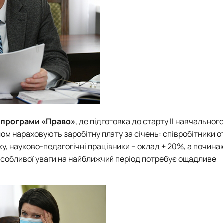
ї програми «Право»
, де підготовка до старту ІІ навчальног
ом нараховують заробітну плату за січень: співробітники 
у, науково-педагогічні працівники – оклад + 20%, а почина
Особливої уваги на найближчий період потребує ощадливе