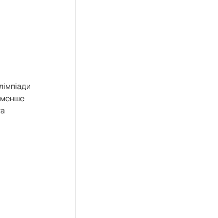
лімпіади
е менше
та