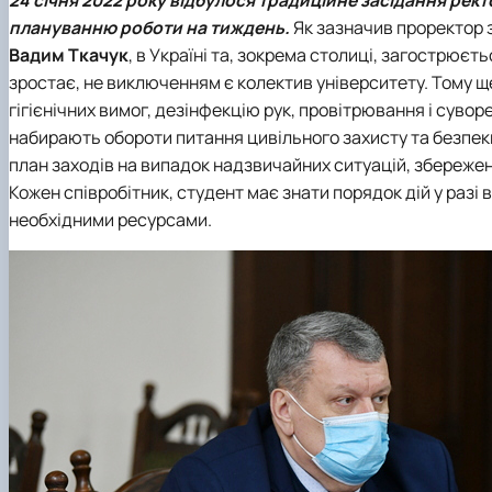
Сенат cтудентської організації факультету
плануванню роботи на тиждень.
Як зазначив проректор з
Відомі постаті факультету
Вадим Ткачук
, в Україні та, зокрема столиці, загострює
ІІ етап Всеукраїнської олімпіади з дисципліни "Загальна
зростає, не виключенням є колектив університету. Тому щ
гігієнічних вимог, дезінфекцію рук, провітрювання і суво
набирають обороти питання цивільного захисту та безпек
план заходів на випадок надзвичайних ситуацій, збереження
Кожен співробітник, студент має знати порядок дій у раз
необхідними ресурсами.