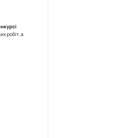
онкурсі
х робіт, а