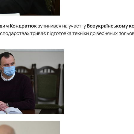
дим Кондратюк
зупинився на участі у
Всеукраїнському к
сподарствах триває підготовка техніки до весняних польови