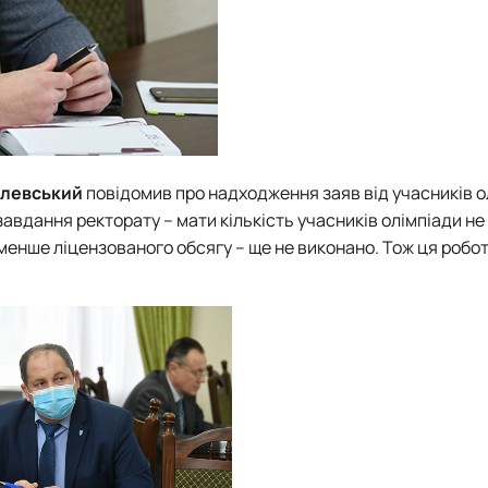
алевський
повідомив про надходження заяв від учасників о
е завдання ректорату – мати кількість учасників олімпіади н
менше ліцензованого обсягу – ще не виконано. Тож ця робо