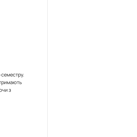
о семестру.
отримають
ючи з