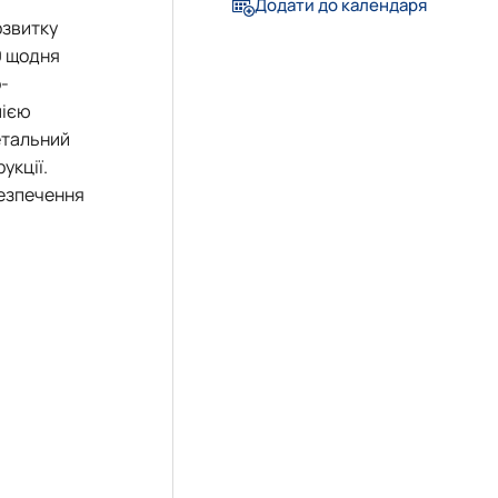
Додати до календаря
озвитку
»
19 щодня
довища»
-
мією
етальний
укції.
безпечення