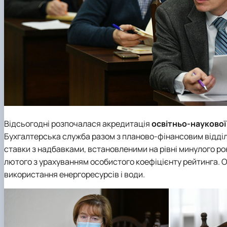
Відсьогодні розпочалася акредитація
освітньо-науково
Бухгалтерська служба разом з планово-фінансовим відділ
ставки з надбавками, встановленими на рівні минулого рок
лютого з урахуванням особистого коефіцієнту рейтинга. 
використання енергоресурсів і води.