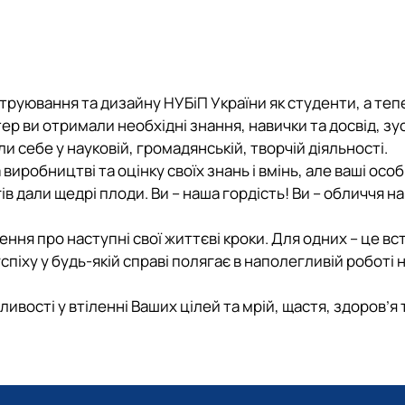
 SCOPUS
ня»
огії
робота
ки
кників
труювання та дизайну НУБіП України як студенти, а теп
ер ви отримали необхідні знання, навички та досвід, зу
и себе у науковій, громадянській, творчій діяльності.
иробництві та оцінку своїх знань і вмінь, але ваші особ
в дали щедрі плоди. Ви – наша гордість! Ви – обличчя н
ення про наступні свої життєві кроки. Для одних – це вс
піху у будь-якій справі полягає в наполегливій роботі
ивості у втіленні Ваших цілей та мрій, щастя, здоров
’
я 