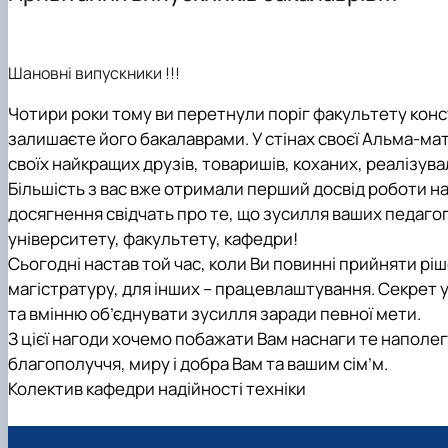
Лабораторії кафедри
Обговорення змісту ОПП
Ремонт двигунів внутрішнього згорання
Публікації співробітників кафедри в міжнародній базі
Навчально-методичні матеріали
Секція «Надійності техніки і технологічного обладнан
Робочі навчальні програми дисциплін
Стандартизація в області взаємозамінності та метрол
Робочі програми та силабуси навчальних дисциплін
Культурно-просвітницька, громадська та спортивна 
Зведена інформація про викладачів
Технічний моніторинг та ремонт автотракторної техні
Магістерські програми
Шановні випускники !!!
Партнери програми
Художньої ковки
Співробітники кафедри
Профорієнтаційна робота та працевлаштування випус
Керування машино-тракторними агрегатами
Перелік дисциплін
Чотири роки тому ви перетнули поріг факультету конс
Освітні нормативи
залишаєте його бакалаврами. У стінах своєї Альма-мат
Практична підготовка здобувачів
своїх найкращих друзів, товаришів, коханих, реалізувал
Матеріально-технічна база
Більшість з вас вже отримали перший досвід роботи на в
Заохочення викладачів
досягнення свідчать про те, що зусилля ваших педагогі
Заохочення та патріотичне виховання студентів
університету, факультету, кафедри!
Анкетування
Сьогодні настав той час, коли Ви повинні прийняти ріш
магістратуру, для інших – працевлаштування. Секрет ус
та вмінню об’єднувати зусилля заради певної мети.
З цієї нагоди хочемо побажати Вам наснаги те наполегл
благополуччя, миру і добра Вам та вашим сім
’
м.
Колектив кафедри надійності техніки