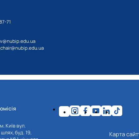
87-71
av@nubip.edu.ua
_chair@nubip.edu.ua
омісія
м. Київ вул.
шлях, буд. 19,
Карта сайт