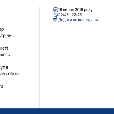
18 липня 2018 року
22:43 - 22:43
Додати до календаря
ер
стріли
исті
ашого
туп в
 над собою
та