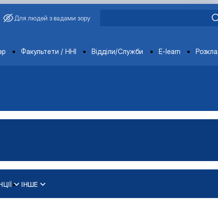
Для людей з вадами зору
ments
ар
Факультети / ННІ
Відділи/Служби
E-learn
Розкл
НЦІЇ
ІНШЕ