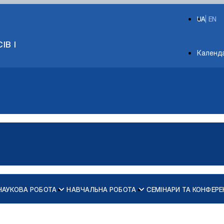
UA
EN
ІВ І
Depart
Календ
НАУКОВА РОБОТА
НАВЧАЛЬНА РОБОТА
СЕМІНАРИ ТА КОНФЕРЕ
дарського виробництва
кників