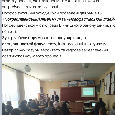
захисту рослин, біотехнологій та екології, a також їх
затребуваність на ринку праці.
Профорієнтаційні заходи були проведені для учнів КЗ
«Погребищенський ліцей № 1»
та
«Новофастівський ліцей
Погребищенської міської ради Вінницького району Вінницько
області.
Зустрічі
були
спрямовані на популяризацію
спеціальностей факультету
, інформуванні про сучасну
матеріальну базу університету та кадрове забезпечення
освітнього і наукового процесів.