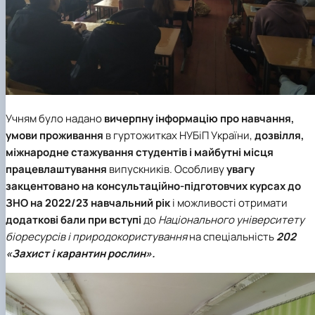
Учням було надано
вичерпну інформацію про навчання,
умови проживання
в гуртожитках НУБіП України,
дозвілля,
міжнародне стажування студентів і майбутні місця
працевлаштування
випускників. Особливу
увагу
закцентовано на консультаційно-підготовчих курсах до
ЗНО на 2022/23 навчальний рік
і можливості отримати
додаткові бали при вступі
до
Національного університету
біоресурсів і природокористування
на спеціальність
202
«
Захист і карантин рослин
»
.