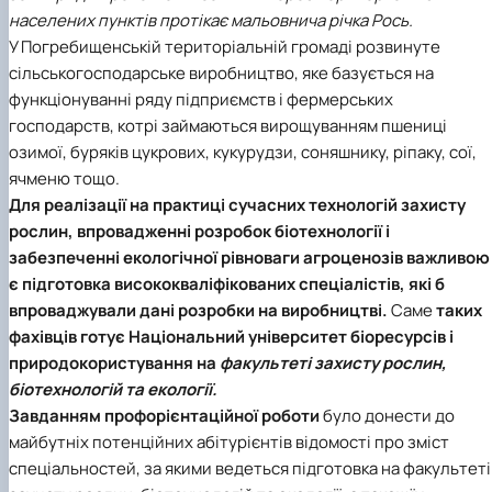
Забезпечення ОПП «Екологічний контроль 
населених пунктів протікає мальовнича річка Рось.
аудит»
У Погребищенській територіальній громаді розвинуте
сільськогосподарське виробництво, яке базується на
функціонуванні ряду підприємств і фермерських
господарств, котрі займаються вирощуванням пшениці
озимої, буряків цукрових, кукурудзи, соняшнику, ріпаку, сої,
ячменю тощо.
Для реалізації на практиці сучасних технологій захисту
рослин, впровадженні розробок біотехнології і
забезпеченні екологічної рівноваги агроценозів важливою
є підготовка висококваліфікованих спеціалістів, які б
впроваджували дані розробки на виробництві.
Саме
таких
фахівців готує
Національний університет біоресурсів і
природокористування
на
факультеті захисту рослин,
біотехнологій та екології.
Завданням профорієнтаційної роботи
було донести до
майбутніх потенційних абітурієнтів відомості про зміст
спеціальностей, за якими ведеться підготовка на факультеті