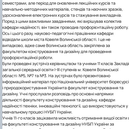
семестрами, але період для оновлення лекційних курсів та
навчально-методичних матеріалів, стендів та наочних зразків,
удосконалення електронних курсів та стажування викладачів.
Поряд з цими важливими завданнями, які вирішував колектив
кафедри надійності, він також проводив профорієнтаційну роботу.
Ось і цього разу, науково-педагогічні працівники кафедри
відвідали школи міста Ковеля Волинської області. І це не
випадково, адже саме
Волинська область
закріплена за
факультетом конструювання та дизайну
для проведення
профорієнтаційної роботи.
Були проведені зустрічі
з керівництвом та учнями 11 класів
Закладі
загальної середньої освіти І-ІІІ ступенів м. Ковеля Волинської
області: №5, №7 та №3
. На зустрічах було презентовано
інформаційний матеріал про
Національний університет біоресурс
і природокористування України
та
факультет конструювання та
дизайну
. Учні прослухали розповідь про основні напрямки
діяльності
факультету конструювання та дизайну, кафедри
надійності техніки,
інноваційні технології, що використовуються у
навчальному процесі
НУБіП України
.
Учнів 11-го класів зацікавила можливість отримання вищої освіти 
на
факультеті конструювання та дизайну НУБіП України
за