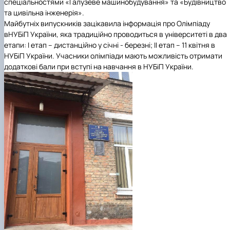
спеціальностями
«Галузеве машинобудування»
та
«Будівництво
та цивільна інженерія».
Майбутніх випускників зацікавила інформація про
Олімпіаду
в
НУБіП України
, яка традиційно проводиться в університеті в два
етапи: І етап – дистанційно у січні - березні; ІІ етап – 11 квітня в
НУБіП України
. Учасники олімпіади мають можливість отримати
додаткові бали при вступі на навчання в
НУБіП України.