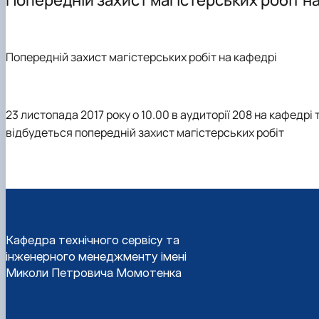
Події
Обгрунтування методів діагностування і прогнозуван
Курси та лекції
Основи діагностики мобільної сільськогосподарської 
Проектування технологічних процесів у рослинництві
Попередній захист магістерських робіт на кафедрі
23 листопада 2017 року о 10.00 в аудиторії 208 на кафедр
відбудеться попередній захист магістерських робіт
Кафедра технічного сервісу та
інженерного менеджменту імені
Миколи Петровича Момотенка