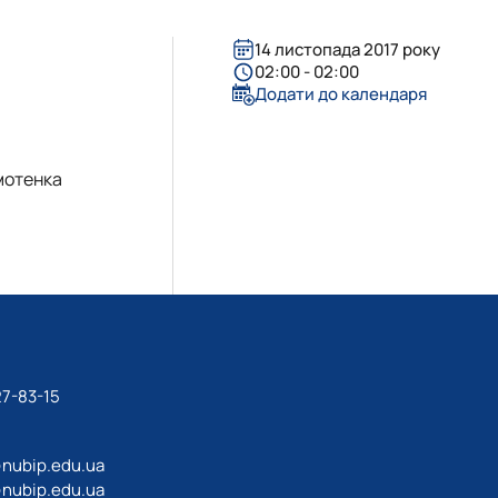
ergy Delivered…
ervices – Theory…
als
14 листопада 2017 року
 for sustaina…
 the Impleme…
02:00 - 02:00
Додати до календаря
 Business – 202…
ne
омотенка
 "Agricultur…
tems in sustainab…
T project
27-83-15
@nubip.edu.ua
@nubip.edu.ua