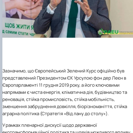
Зазначимо, що Європейський Зелений Курс офіційно був
представлений Президентом ЄК Урсулою фон дер Леєн в
Європарламенті 11 грудня 2019 року, а його ключовими
напрямами є чиста енергія, кліматична дія, будівництво та
реновація, стійка промисловість, стійка мобільність,
зменшення забруднення довкілля, біорізноманіття, стійка
аграрна політика (Стратегія «Від лану до столу»).
У рамках пленарної дискусії щодо державної
екотрансформаційної політика та шляхів можливого впливу