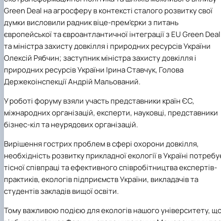
Green Deal на агросферу в контексті сталого розвитку свої
думки висловили радник віце-прем’єрки з питань
європейської та євроантлантичної інтеграції з EU Green Deal
та міністра захисту довкілля і природних ресурсів України
Олексій Рябчин; заступник міністра захисту довкілля і
природних ресурсів України Ірина Ставчук, Голова
Держекоінспекції Андрій Мальований.
У роботі форуму взяли участь представники країн ЄС,
міжнародних організацій, експерти, науковці, представники
бізнес-кіл та неурядових організацій.
Вирішення гострих проблем в сфері охорони довкілля,
необхідність розвитку прикладної екології в Україні потребу
тісної співпраці та ефективного співробітництва експертів-
практиків, екологів підприємств України, викладачів та
студентів закладів вищої освіти.
Тому важливою подією для екологів нашого університету, щ