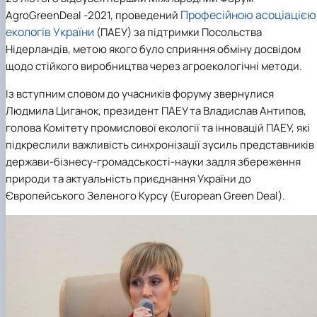
Забезпечення ОПП «Екологічний контроль 
Професійною асоціацією
AgroGreenDeal -2021, проведений
аудит»
екологів України
(ПАЕУ) за підтримки Посольства
Нідерландів, метою якого було сприяння обміну досвідом
щодо стійкого виробництва через агроекологічні методи.
Із вступним словом до учасників форуму звернулися
Людмила Циганок, президент ПАЕУ та Владислав Антипов,
голова Комітету промислової екології та інновацій ПАЕУ, які
підкреслили важливість синхронізації зусиль представників
держави-бізнесу-громадськості-науки задля збереження
природи та актуальність приєднання України до
Європейського Зеленого Курсу (European Green Deal).