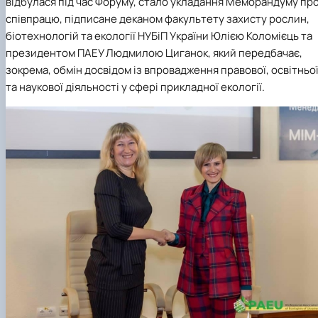
відбулася під час Форуму, стало укладання Меморандуму пр
співпрацю, підписане деканом факультету захисту рослин,
біотехнологій та екології НУБіП України Юлією Коломієць та
президентом ПАЕУ Людмилою Циганок, який передбачає,
зокрема,
обмін досвідом із впровадження правової, освітньо
та наукової діяльності у сфері прикладної екології.