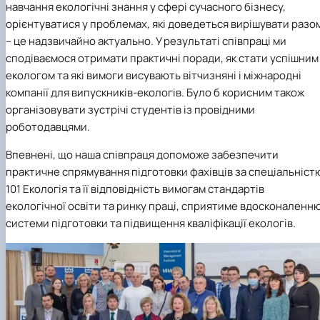
навчання екологічні знання у сфері сучасного бізнесу,
орієнтуватися у проблемах, які доведеться вирішувати разо
– це надзвичайно актуально. У результаті співпраці ми
сподіваємося отримати практичні поради, як стати успішним
екологом та які вимоги висувають вітчизняні і міжнародні
компанії для випускників-екологів. Було б корисним також
організовувати зустрічі студентів із провідними
роботодавцями.
Впевнені, що наша
співпраця допоможе забезпечити
практичне спрямування підготовки фахівців за спеціальніст
101 Екологія та її відповідність вимогам стандартів
екологічної освіти та ринку праці, сприятиме вдосконаленн
системи підготовки та підвищення кваліфікації екологів.