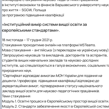
Забезпечення ОПП «Екологічний контроль 
в Інституті економіки та фінансів Варшавського університету наук
аудит»
про життя – SGGW, Польща
за програмою підвищення кваліфікації
«Інституційний вимір системи вищої освіти за
європейськими стандартами».
18 листопада – 17 грудня 2021 р.
Стажування проходитиме онлайн на платформі MSTeams.
Мова стажування – англійська (з перекладом на українську мову)
*Запрошуємо науковців та викладачів, докторантів та аспірантів,
студентів вищих навчальних закладів та науково-дослідних
інститутів, що спеціалізуються в галузі економічних, соціальних т
природничих наук.
*Сертифікат відповідає вимогам МОН України для подання на
доцента / професора, підвищення кваліфікації відповідно до
акредитаційних вимог, підтвердження статусу національного
закладу вищої освіти для науково-педагогічних працівників.
Теми стажування:
Модуль 1. Освітні процеси в Європейському просторі вищої освіти
Модуль 2. Стандарти забезпечення якості в Європейській систем