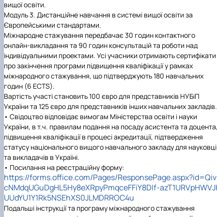
вищої освіти.
Модуль 3. Дистанційне навчання в системі вищої освіти за
Європейськими стандартами.
Міжнародне стажування передбачає 30 годин контактного
онлайн-викладання та 90 годин консультацій та роботи над
індивідуальними проектами. Усі учасники отримають сертифікати
про закінчення програми підвищення кваліфікації у рамках
міжнародного стажування, що підтверджують 180 навчальних
годин (6 ECTS).
Вартість участі становить 100 євро для представників НУБіП
України та 125 євро для представників інших навчальних закладів.
• Свідоцтво відповідає вимогам Міністерства освіти і науки
України, в т.ч. правилам подання на посаду асистента та доцента
підвищення кваліфікації в процесі акредитації, підтвердження
статусу національного вищого навчального закладу для науковці
та викладачів в Україні.
• Посилання на реєстраційну форму:
https://forms.office.com/Pages/ResponsePage.aspx?id=Qiv
cNMdqUGuDgHL5Hy8eXRpyPmqceFFiY8DIf-azT1URVpHWVJ
UUdYU1Y1Rk5NSEhXS0JLMDRROC4u
Подальші інструкції та програму міжнародного стажування