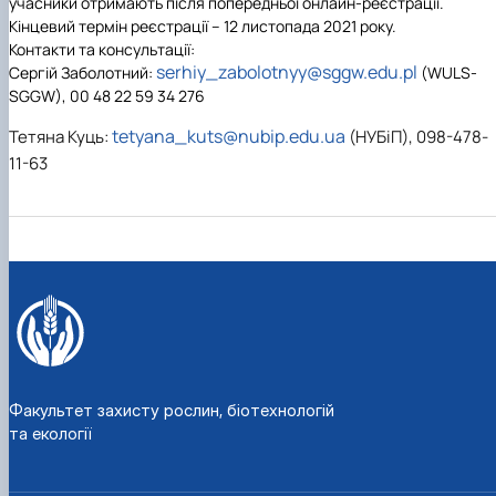
учасники отримають після попередньої онлайн-реєстрації.
Кінцевий термін реєстрації –
12 листопада 2021 року
.
Контакти та консультації:
serhiy_zabolotnyy@sggw.edu.pl
Сергій Заболотний:
(WULS-
SGGW), 00 48 22 59 34 276
tetyana_kuts@nubip.edu.ua
Тетяна Куць:
(НУБіП), 098-478-
11-63
Факультет захисту рослин, біотехнологій
та екології