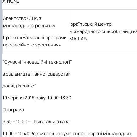
X-NONE
Агентство США з
Ізраїльський центр
міжнародного розвитку
міжнародного співробітництв
Проект «Навчальні програми
МАШАВ
професійного зростання»
"Сучасні інноваційні технології
в садівництві і виноградарстві:
досвід Ізраїлю"
19 червня 2018 року
,
10.00-13.30
Програма
9:30 – 10:00 – Привітальна кава
10.00 – 10.
4
0
Розвиток і
нструмент
ів
співпраці
міжнародних