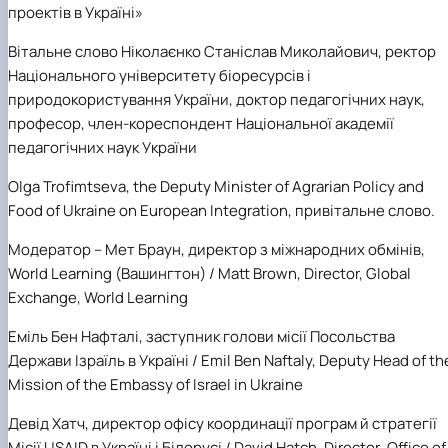
проектів в Україні»
Вітальне слово Ніколаєнко Станіслав Миколайович, ректор
Національного університету біоресурсів і
природокористування України, доктор педагогічних наук,
професор, член-кореспондент Національної академії
педагогічних наук України
Olga Trofimtseva,
the Deputy Minister of Agrarian Policy and
Food of Ukraine on European Integration, привітальне слово.
Модератор
– Мет Браун
, директор з міжнародних обмінів,
World
Learning
(Вашингтон) / Matt Brown, Director, Global
Exchange, World Learning
Еміль Бен Нафталі,
заступник голови місії Посольства
Держави Ізраїль
в Україні /
Emil Ben Naftaly,
Deputy Head of th
Mission of the Embassy of Israel in Ukraine
Девід Хатч,
директор офісу координації програм й стратегії
Місії
USAID
в Україні і Білорусі /
David
Hatch
,
Director
,
Office
of