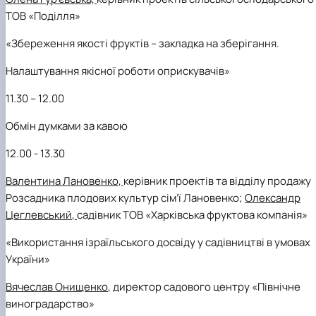
ТОВ «Поділля»
«
Збереження якості фруктів
–
закладка на зберігання.
Налаштування якісної роботи оприскувачів
»
11.30 – 12.00
Обмін думками за кавою
12.00 - 13.30
Валентина Лановенко
,
керівник проектів та відділу продажу
Розсадника плодових культур сім’ї Лановенко;
Олександр
Цеглевський
,
садівник ТОВ «Харківська фруктова компанія»
«
Використання ізраїльського досвіду у садівництві в умовах
України
»
Вячеслав Онищенко
, директор садового центру «Північне
виноградарство»