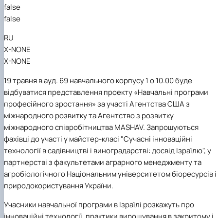
Кафедра рослинництва
false
Кафедра садівництва ім. проф. В.Л. Симиренка
false
Кафедра технології зберігання, переробки та
стандартизації продукції рослинницт…
RU
Вчена рада агробіологічного факультету
X-NONE
Колегіальні органи
X-NONE
Рада роботодавців агробіологічного
факультету
19 травня в ауд. 69 навчального корпусу 1 о 10.00 буде
Рада аспірантів агробіологічного
відбуватися представлення
проекту «Навчальні програми
факультету
професійного зростання» за участі Агентства США з
Сенат студентської організації
міжнародного розвитку та Агентство з розвитку
агробіологічного факультету
міжнародного співробітництва MASHAV. Запрошуються
Рада молодих вчених НДІ рослинництва та
фахівці до участі у майстер-класі "Сучасні інноваційні
ґрунтознавства агробіологічного факульт…
технології в садівництві і виноградарстві: досвід Ізраїлю", у
партнерстві з факультетами аграрного менеджменту та
агробіологічного Національним університетом біоресурсів і
природокористування України.
Учасники навчальної програми в Ізраїлі розкажуть про
інноваційні технології, практики вирощування в закритому і