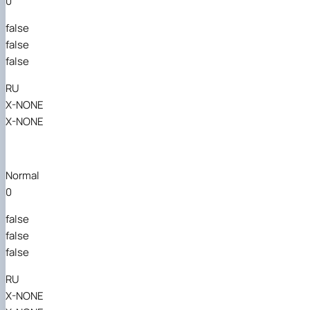
0
false
false
false
RU
X-NONE
X-NONE
Normal
0
false
false
false
RU
X-NONE