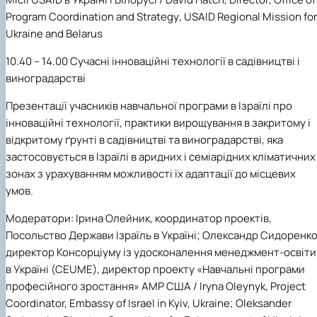
Program
Coordination
and
Strategy
,
USAID
Regional
Mission
for
Ukraine
and
Belarus
1
0
.
4
0 – 1
4
.
00
Сучасні інноваційні технології в садівництві і
виноградарстві
Презентації учасників навчальної програми в Ізраїлі про
інноваційні технології, практики вирощування в закритому і
відкритому ґрунті в садівництві та виноградарстві, яка
застосовується в Ізраїлі в аридних і семіарідних кліматичних
зонах з урахуванням можливості їх адаптації до місцевих
умов.
Модератори
: Ірина Олейник, координатор проектів,
Посольство Держави Ізраїль в Україні; Олександр Сидоренко
директор Консорціуму із удосконалення менеджмент-освіти
в Україні (
CEUME
), директор проекту «Навчальні програми
професійного зростання» АМР США / Iryna Oleynyk, Project
Coordinator, Embassy of Israel in Kyiv, Ukraine; Oleksander