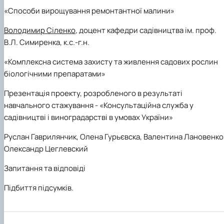
«Способи вирощування ремонтантної малини»
Володимир Сіленко
, доцент кафедри садівництва ім. проф.
В.Л. Симиренка, к.с.-г.н.
«
Комплексна система захисту та живлення садових рослин
біологічними препаратами
»
Презентація проекту, розробленого в результаті
навчального стажування -
«Консультаційна служба у
садівництві і виноградарстві в умовах України»
Руслан Гаврилянчик
, Олена
Гурьєвска,
Валентина Лановенко
Олександр Цеглевский
Запитання та відповіді
Підбиття підсумків.