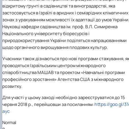
відкритому ґрунті в садівництві та виноградарстві, яка
застосовується в Ізраїлі в аридних і семіарідних кліматичних
зонах з урахуванням можливості їх адаптації до умов України
Науковці кафедри садівництва ім. проф. В.Л. Симиренка
Національного університету біоресурсів і
природокористування України поділяться напрацюваннями
щодо органічного вирощування плодових культур.
Учасники також дізнаються про нові програми стажування, як
проводяться Ізраїльським центром міжнародного
співробітництва МАШАВ та проектом «Навчальні програми
професійного зростання» Агентства США з міжнародного
розвитку.
Для участі у цьому заході необхідно зареєструватися до 15
https://goo.gl/31
червня 2018 р., перейшовши за посиланням:
ayc
Normal