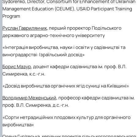
Sydorenko,
Director
,
Consortium
for
Enhancement
of
Ukrainian
Management
Education
(
CEUME
),
USAID
Participant
Training
Program
Руслан Гаврилянчик
, п
ерший проректор
Подільськ
ого
державного аграрно-технічного університету
«Інтеграція виробництва, науки і освіти у садівництві та
виноградарстві: Ізраїльський досвід»
Борис Мазур
, доцент кафедри садівництва ім. проф. В.Л.
Симиренка, к.с.-г.н.
«Досвід виробництва органічних ягід суниці на Київщині»
Володимир Меженський
, професор кафедри садівництва ім.
проф. В.Л. Симиренка, д.с.-г.н.
«Сорти нетрадиційних плодових культур для органічного
виробництва»
Олена Гур’євська,
керівник проектів сільськогосподарського