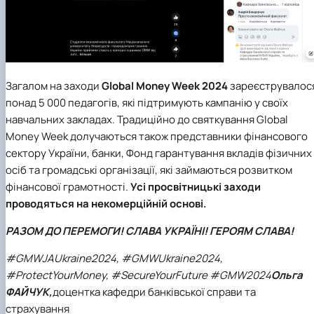
Загалом на заходи
Global Money Week 2024
зареєструвалос
понад 5 000 педагогів, які підтримують кампанію у своїх
навчальних закладах. Традиційно до святкування Global
Money Week долучаються також представники фінансового
сектору України, банки, Фонд гарантування вкладів фізичних
осіб та громадські організації, які займаються розвитком
фінансової грамотності.
Усі просвітницькі заходи
проводяться на некомерційній основі.
РАЗОМ ДО ПЕРЕМОГИ! СЛАВА УКРАЇНІ! ГЕРОЯМ СЛАВА!
#GMWJAUkraine2024, #GMWUkraine2024,
#ProtectYourMoney, #SecureYourFuture #GMW2024
Ольга
ФАЙЧУК,
доцентка кафедри банківської справи та
страхування