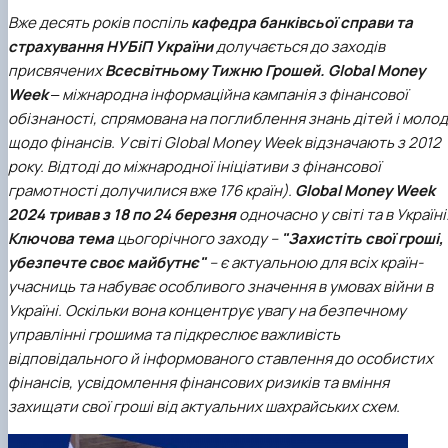
Вже десять років поспіль
кафедра банківсьої справи та
страхування НУБіП України
долучається до заходів
присвячених
Всесвітньому Тижню Грошей. Global Money
Week
‒ міжнародна інформаційна кампанія з фінансової
обізнаності, спрямована на поглиблення знань дітей і молод
щодо фінансів. У світі Global Money Week відзначають з 2012
року. Відтоді до міжнародної ініціативи з фінансової
грамотності долучилися вже 176 країн).
Global Money Week
2024 тривав з 18 по 24 березня
одночасно у світі та в Україні
Ключова тема
цьогорічного заходу –
"Захистіть свої гроші,
убезпечте своє майбутнє"
– є актуальною для всіх країн-
учасниць та набуває особливого значення в умовах війни в
Україні. Оскільки вона концентрує увагу на безпечному
управлінні грошима та підкреслює важливість
відповідального й інформованого ставлення до особистих
фінансів, усвідомлення фінансових ризиків та вміння
захищати свої гроші від актуальних шахрайських схем.