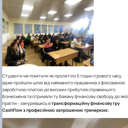
Студенти не помітили як пролетіло 5 годин ігрового часу,
адже пройшли шлях від найманого працівника з фіксованою
заробітною платою до високих прибутків справжнього
бізнесмена та отримали ту бажану фінансову свободу до яко
прагли - занурившись в
трансформаційну фінансову гру
CashFlow з професійною запрошеною тренеркою.