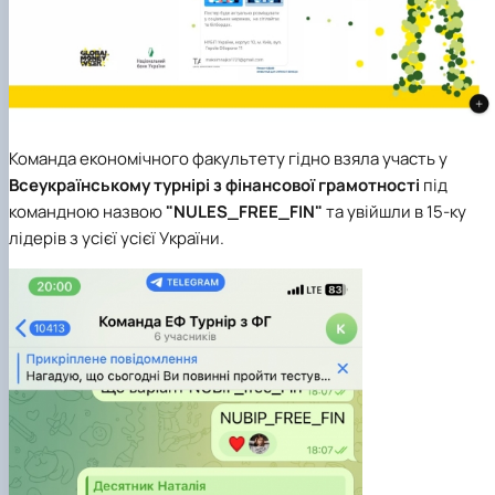
Команда економічного факультету гідно взяла участь у
Всеукраїнському турнірі з фінансової грамотності
під
командною назвою
"NULES_FREE_FIN"
та увійшли в 15-ку
лідерів з усієї усієї України.