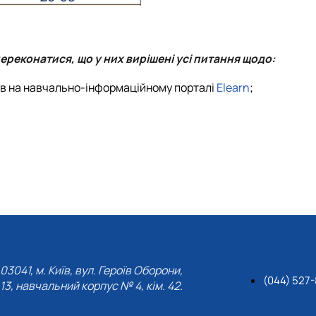
переконатися, що у них вирішені усі питання щодо:
сів на навчально-інформаційному порталі
Elearn
;
03041, м. Київ, вул. Героїв Оборони,
(044) 527-
13, навчальний корпус № 4, кім. 42.