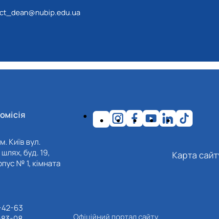
ect_dean@nubip.edu.ua
омісія
м. Київ вул.
шлях, буд. 19,
Карта сайт
пус № 1, кімната
-42-63
Офіційний портал сайту
-83-08