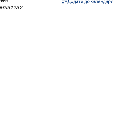
Додати до календаря
тів 1 та 2
»
довища»