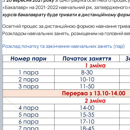
Сенат cтудентської організації факультету
«Бакалавр» на 2021-2022 навчальний рік, затвердженого н
Відомі постаті факультету
курсів бакалаврату буде тривати в дистанційному форм
ІІ етап Всеукраїнської олімпіади з дисципліни "Загальна
Освітній процес за дистанційною формою навчання трив
Розкладом навчальних занять, розміщеним на головній ве
Розклад початку та закінчення навчальних занять (пар)