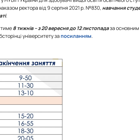
Забезпечення ОПП «Карантин рослин»
аказом ректора від 9 серпня 2021 р. №830,
навчання студен
Забезпечення ОПП «Екологічна біотехнологія та біоенергетика
аті
.
 екологія"
Забезпечення ОПП «Екологія та охорона навколишнього сере
Забезпечення ОПП «Екологічний контроль та аудит»
атиме
8 тижнів –
з 20 вересня до 12 листопада
за основним
бсторінці університету за
посиланням
.