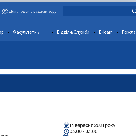
Для людей з вадами зору
ments
ар
Факультети / ННІ
Відділи/Служби
E-learn
Розкл
14 вересня 2021 року
вища»
03:00 - 03:00
пеня