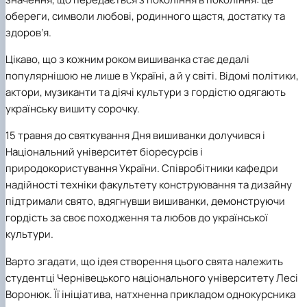
обереги, символи любові, родинного щастя, достатку та
здоров’я.
Цікаво, що з кожним роком вишиванка стає дедалі
популярнішою не лише в
Україні,
а й у світі. Відомі політики,
актори, музиканти та діячі культури з гордістю одягають
українську вишиту сорочку.
15 травня до святкування
Дня вишиванки
долучився і
Національний університет біоресурсів і
природокористування України
. Співробітники кафедри
надійності техніки
факультету
конструювання та дизайну
підтримали свято, вдягнувши вишиванки, демонструючи
гордість за своє походження та любов до української
культури.
Варто згадати, що ідея створення цього свята належить
студентці Чернівецького національного університету
Лесі
Воронюк
. Її ініціатива, натхненна прикладом однокурсника