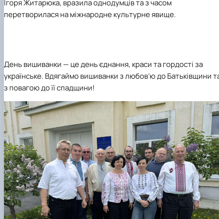
Ігоря Житарюка
, вразила однодумців та з часом
перетворилася на міжнародне культурне явище.
День вишиванки — це день єднання, краси та гордості за
українське. Вдягаймо вишиванки з любов’ю до Батьківщини т
з повагою до її спадщини!