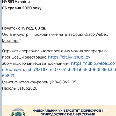
НУБіП України
06 травня 2020 року
Початок о
15 год. 00 хв
.
Онлайн-зустріч проходитиме на платформі
Cisco Webex
Meetings
*
Отримати персональне запрошення можна попередньо
https://bit.ly/vstup_zv
пройшовши реєстрацію:
https://nubip.webex.co
або ж підключайтеся за посиланням:
m/nubip-ru/j.php?MTID=m077841c62fda639cf060589de0d
6b8d0
Ідентифікатор конференції: 840 942 195
Пароль: vstup2020