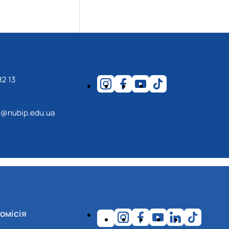
82 13
@nubip.edu.ua
омісія