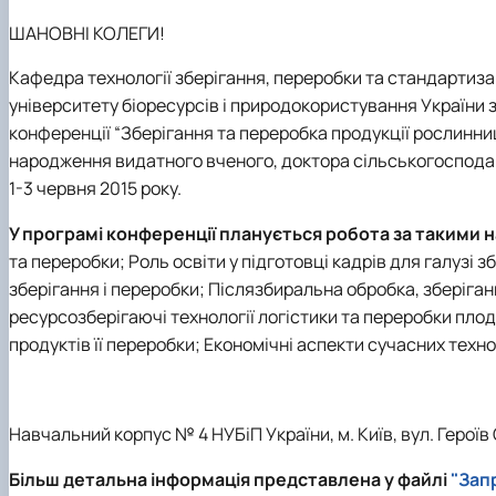
Кафедра землеробства та гербології
Кафедра овочівництва і закритого грунту
ШАНОВНІ КОЛЕГИ!
Кафедра рослинництва
Кафедра технології зберігання, переробки та стандартиза
Кафедра садівництва ім. проф. В.Л. Симиренка
університету біоресурсів і природокористування України 
Кафедра технології зберігання, переробки та стандар
конференції “Зберігання та переробка продукції рослинницт
Вчена рада агробіологічного факультету
народження видатного вченого, доктора сільськогоспода
Колегіальні органи
1-3 червня 2015 року.
У програмі конференції планується робота за такими
та переробки; Роль освіти у підготовці кадрів для галузі 
зберігання і переробки; Післязбиральна обробка, зберіганн
ресурсозберігаючі технології логістики та переробки пло
продуктів її переробки; Економічні аспекти сучасних техн
Навчальний корпус № 4 НУБіП України, м. Київ, вул. Героїв 
Більш детальна інформація представлена у файлі
"Зап