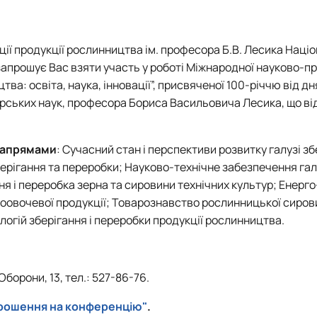
ції продукції рослинництва ім. професора Б.В. Лесика Наці
запрошує Вас взяти участь у роботі Міжнародної науково-п
тизації продукції рослинницт…
ва: освіта, наука, інновації”, присвяченої
100-річчю
від дн
рських наук, професора
Бориса Васильовича Лесика
, що в
 напрямами
: Сучасний стан і перспективи розвитку галузі з
зберігання та переробки; Науково-технічне забезпечення гал
я і переробка зерна та сировини технічних культур; Енерго-
доовочевої продукції; Товарознавство рослинницької сиров
ологій зберігання і переробки продукції рослинництва.
Оборони, 13, тел.: 527-86-76.
рошення на конференцію"
.