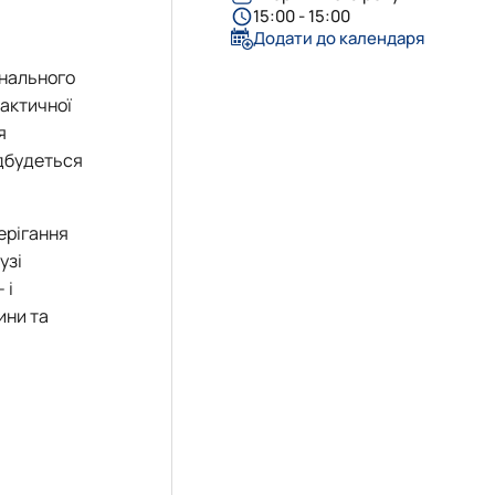
15:00 - 15:00
Додати до календаря
онального
рактичної
я
ідбудеться
берігання
узі
 і
ини та