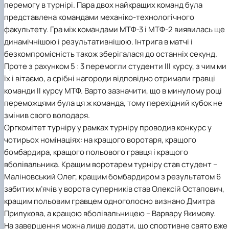
перемогу в турнірі. Пара двох найкращих команд була
представлена командами механіко-технологічного
факультету. Гра між командами МТФ-3 і МТФ-2 виявилась ще
динамічнішою і результативнішою. Інтрига в матчі і
безкомпромісність також зберігалася до останніх секунд.
Проте з рахунком 5 : 3 перемогли студенти ІІІ курсу, з чим ми
їх і вітаємо, а срібні нагороди відповідно отримали гравці
команди ІІ курсу МТФ. Варто зазначити, що в минулому році
переможцями була ця ж команда, тому перехідний кубок не
змінив свого володаря.
Оргкомітет турніру у рамках турніру проводив конкурс у
чотирьох номінаціях: на кращого воротаря, кращого
бомбардира, кращого польового гравця і кращого
вболівальника. Кращим воротарем турніру став студент –
Маліновський Олег, кращим бомбардиром з результатом 6
забитих м’ячів у ворота суперників став Олексій Остапович,
кращим польовим гравцем одноголосно визнано Дмитра
Прилукова, а кращою вболівальницею – Варвару Якимову.
На завершення можна лише додати, що спортивне свято вже