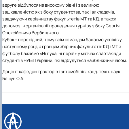
вдруге відбулося на високому рівні і з великою
зацікавленістю як з боку студентства, так і викладачів,
завдячуючи керівництву факультетів МТ та КД, а також
допомозі в організації проведення турніру з боку Сергія
Олексійовича Вербицького.
Кубок – перехідний, тому всім командам бажаємо успіхів у
наступному році, а гравцям збірних факультетів КД і МТ з
футболу бажаємо «Ні пуха, ні пера!» у матчах спартакіади
студентів НУБіП України, які відбудуться найближчим часом.
Доцент кафедри тракторів і автомобілів, канд. техн. наук
Бешун О.А.