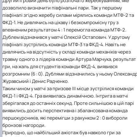
Другий ігровий день було розпочато жеребкуванням, яке
дозволило визначити півфінальні пари. Так у першому
півфіналі згідно жеребу силами мірялись команди МТФ-2 та
ФКД-1. Не дивлячись на цікаву і безкомпромісну гру з
впевненим результатом 4 : 1 перемогла команда МТФ-2.
Дублем відзначився у матчі Олексій Остапович. У другому
півфіналі зустрілись команди МТФ-3 та ФКД-4. Навіть не
дивлячись на відсутність у складі команди механіків через
травму одного з лідерів команди Артура Марчука, результат
гри, на жаль для студентів команди ФКД-4, виявився
розгромним (6 : 0). Дублями відзначились у ньому Олександ
Журавський і Денис Радченко.
Таким чином у матчі за призове ІІІ місце зустрілися команди
ФКД-1 і ФКД-4. Гра виявилась динамічною. Інтрига в матчі
зберігалася до останніх секунд. Проте сильнішою в цій парі
виявились досить перспективна і збалансована команда
першокурсників, які перемігши з рахунком 2 : 0 вибороли
бронзові нагороди.
Природно, що найбільший ажіотаж був навколо гри за