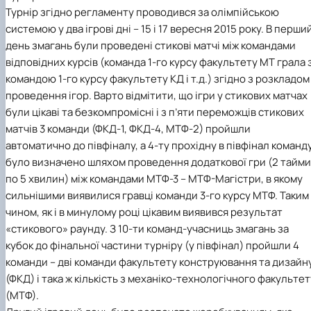
Рейтингові списки
Турнір згідно регламенту проводився за олімпійською
системою у два ігрові дні – 15 і 17 вересня 2015 року. В перши
день змагань були проведені стикові матчі між командами
відповідних курсів (команда 1-го курсу факультету МТ грала 
командою 1-го курсу факультету КД і т.д.) згідно з розкладом
проведення ігор. Варто відмітити, що ігри у стикових матчах
були цікаві та безкомпромісні і з п’яти переможців стикових
матчів 3 команди (ФКД-1, ФКД-4, МТФ-2) пройшли
автоматично до півфіналу, а 4-ту прохідну в півфінал команд
було визначено шляхом проведення додаткової гри (2 тайми
по 5 хвилин) між командами МТФ-3 – МТФ-Магістри, в якому
сильнішими виявилися гравці команди 3-го курсу МТФ. Таким
чином, як і в минулому році цікавим виявився результат
«стикового» раунду. З 10-ти команд-учасниць змагань за
кубок до фінальної частини турніру (у півфінал) пройшли 4
команди – дві команди факультету конструювання та дизайн
(ФКД) і така ж кількість з механіко-технологічного факультет
(МТФ).