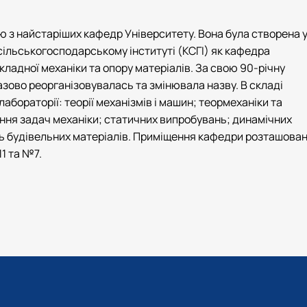
ю з найстаріших кафедр Університету. Вона була створена 
сільськогосподарському інституті (КСГІ) як кафедра
кладної механіки та опору матеріалів. За свою 90-річну
зово реорганізовувалась та змінювала назву. В складі
абораторії: теорії механізмів і машин; теормеханіки та
ня задач механіки; статичних випробувань; динамічних
ь будівельних матеріалів. Приміщення кафедри розташован
1 та №7.