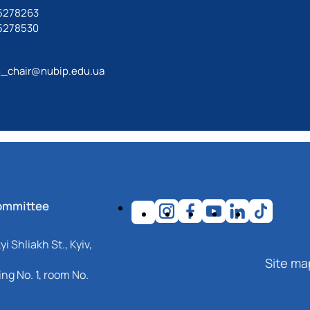
 5278263
 5278530
_chair@nubip.edu.ua
ommittee
i Shliakh St., Kyiv,
Site ma
ng No. 1, room No.