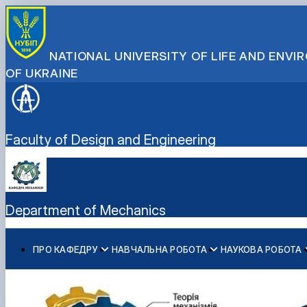
NATIONAL UNIVERSITY OF LIFE AND ENV
OF UKRAINE
Faculty of Design and Engineering
Department of Mechanics
ПРО КАФЕДРУ
НАВЧАЛЬНА РОБОТА
НАУКОВА РОБОТА
Співробітники кафедри
Навчальна робота
Наукова робота
Освітньо-професійна програма "Машинобудування" 20
Історія кафедри
Робочі програми навчальних дисциплін
Освітні компоненти (робочі програми) ОПП "Машинобу
Співпраця