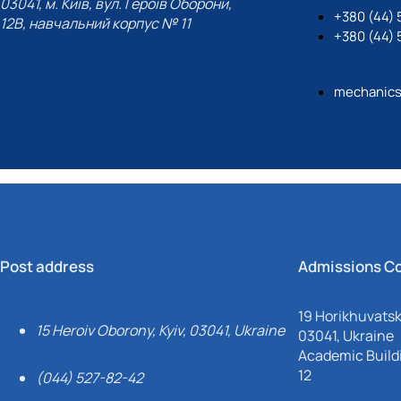
03041, м. Київ, вул. Героїв Оборони,
+380 (44)
12B, навчальний корпус № 11
+380 (44)
mechanics
Post address
Admissions C
19 Horikhuvatsky
15 Heroiv Oborony, Kyiv, 03041, Ukraine
03041, Ukraine
Academic Buildi
12
(044) 527-82-42