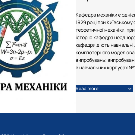
Кафедра механіки є одніє
1929 році при Київському 
теоретичної механіки, при
історію кафедра неоднора
кафедри діють навчальні л
комп’ютерного моделюван
випробувань; випробуван
в навчальних корпусах №1
Read more