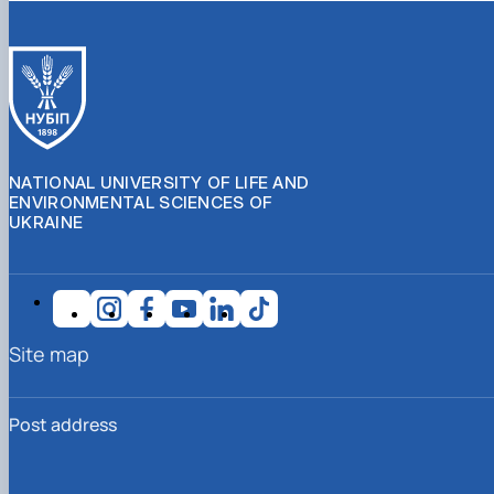
СЕРГА Петро Грирорович (18.06.1999 -
17.04.2024 р.), студент 2-го курсу 2024 рі…
СОЛОВЙОВ Сергій Олександрович
(08.06.1983 - 27.09.2022 р.), випускник 2017
року.
СОРОКА Олександр Григорович (03.07.1986 
03.07.2023 р.), випускник 2019 року.
СТЕПАНОВ Віталій Анатолійович (09.06.19
NATIONAL UNIVERSITY OF LIFE AND
- 20.05.2022 р.), випускник 1999 року.
ENVIRONMENTAL SCIENCES OF
UKRAINE
ТЕРЕЩЕНКО Ростислав Віталійович (14.11.1
- 28.12.2023 р.), студент 2 курсу з…
ТУШАКОВСЬКИЙ Борис Олександрович
(02.05.1981 - 02.02.2025 р.), випускник 2003 р…
ШЕВЧЕНКО Володимир В’ячеславович
(30.06.1965 - 03.2022 р.), випускник 1992 року.
Site map
ШИНКАРЬОВ Олексій Сергійович (30.03.19
- 25.08.2023 р.), випускник 2016 року.
ЯРЕМА Микола Юрійович (13.12.1973 -
Post address
18.12.2022 р.), випускник 1996 року.