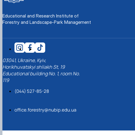
КОРЕНЬ Володимир Анатолійович (24.10.19
- 08.02.2025 р.), випускник 2013 рок…
Educational and Research Institute of
ЛАЗЕБНИК Іван Вікторович (25.02.1993 -
Forestry and Landscape-Park Management
17.09.2023 р.), випускник 2019 року, спі…
ЛЕВЧЕНКО Валентин Віталійович (10.11.2003
19.07.2022 р.), студент 1-го курсу …
ЛІЧНИЙ Юрій Русланович (06.05.1996 -
15.12.2024 р.), випускник 2019 року.
МИКУЛІЧ Богдан Олексійович (07.08.1991
03041, Ukraine, Kyiv,
-12.07.2023 р.), випускник 2013 року.
Horikhuvatskyi shliakh St, 19
МИРОНЕНКО Михайло Вікторович (02.10.19
Educational building No. 1, room No.
- 24.05.2024 р.), випускник 1999 року.
119
МУЗИЧЕНКО Костянтин Вікторович
(18.02.1993 – 13.02.2023 р.), випускник 2021
(044) 527-85-28
рок…
ОБЛОМЕЙ Семен Олександрович (13.06.20
- 21.06.2022 р.), студент 3-го курсу 20…
office.forestry@nubip.edu.ua
ПАЛІЄНКО Максим Володимирович (14.11.19
- 24.08.2022 р.), випускник 2011 року.
ПЕТРИЧЕНКО Віктор Михайлович (30.11.1985
17.05.2022 р.), випускник 2011 року.