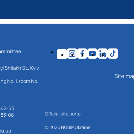
ommittee
i Shliakh St., Kyiv,
Site ma
ng No. 1, room No.
-42-63
Official site portal
-83-08
© 2026 NUBiP Ukraine
du.ua