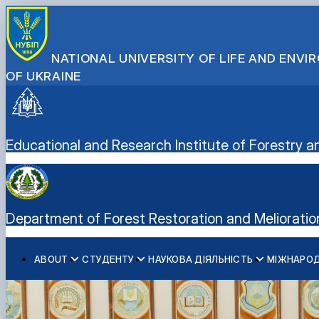
NATIONAL UNIVERSITY OF LIFE AND ENV
OF UKRAINE
Educational and Research Institute of Forestr
Department of Forest Restoration and Melioratio
ABOUT
СТУДЕНТУ
НАУКОВА ДІЯЛЬНІСТЬ
МІЖНАРОД
Історія кафедри
Освітня діяльність
Науково-інноваційна діяльність
Дорадчо-консультативні послуги
Співробітники кафедри
Дипломне проектування
Публікації
Вирощування садивного матеріалу
Лабораторії
Підручники, навчальні посібники, монографії
Сертифікатні програми