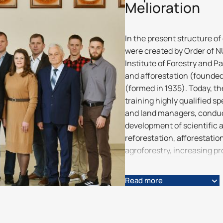
Melioration
In the present structure of
were created by Order of N
Institute of Forestry and 
and afforestation (founded
(formed in 1935). Today, th
training highly qualified s
and land managers, conduc
development of scientific an
reforestation, afforestation
agroforestry, increasing pro
forest-agricultural landsc
Read more