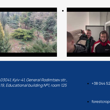
03041, Kyiv-41, General Rodimtsev str.,
+38 044 5
19, Educational building №1, room 125
forestcro