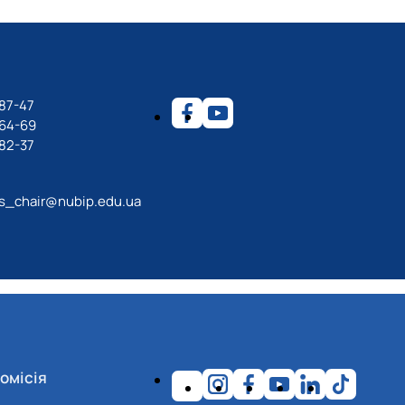
87-47
-64-69
82-37
ps_chair@nubip.edu.ua
омісія