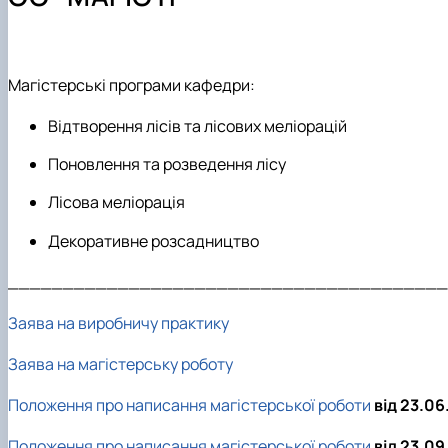
Лабораторії
Підручники, навчальні посібники, монографії
Сертифікатні програми
Студентські наукові гуртки
Співпраця
Магістерські програми кафедри:
Відтворення лісів та лісових меліорацій
Поновлення та розведення лісу
Лісова меліорація
Декоративне розсадництво
________________________________________
Заява на виробничу практику
Заява на магістерську роботу
Положення про написання магістерської роботи
від 23.06
Положення про написання магістерської роботи
від 23.0