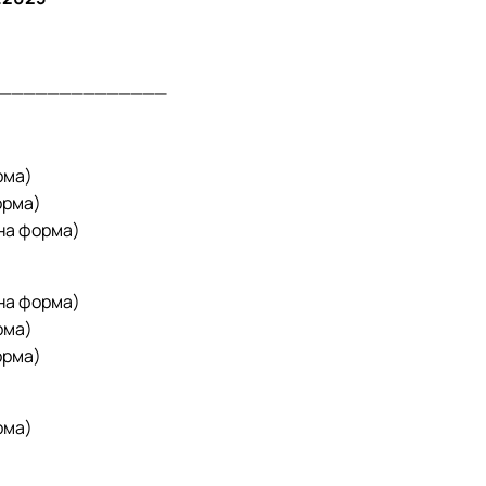
______________
рма)
орма)
на форма)
чна форма)
рма)
орма)
рма)