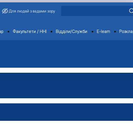
Для людей з вадами зору
ments
ар
Факультети / ННІ
Відділи/Служби
E-learn
Розкл