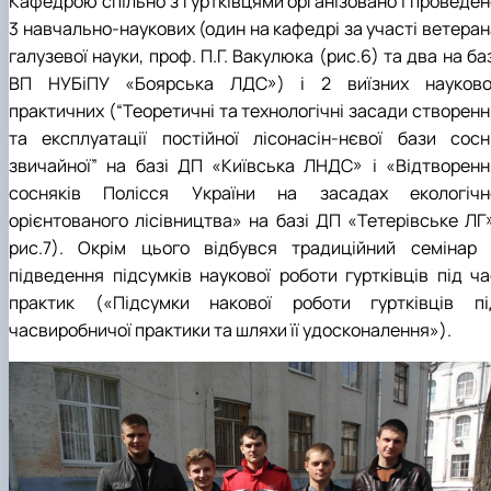
Кафедрою спільно з гуртківцями організовано і проведен
3 навчально-наукових (один на кафедрі за участі ветеран
галузевої науки, проф. П.Г. Вакулюка (рис.6) та два на ба
ВП НУБіПУ «Боярська ЛДС») і 2 виїзних науково
практичних (“Теоретичні та технологічні засади створенн
та експлуатації постійної лісонасін-нєвої бази сосн
звичайної” на базі ДП «Київська ЛНДС» і «Відтворенн
сосняків Полісся України на засадах екологічн
орієнтованого лісівництва» на базі ДП «Тетерівське ЛГ»
рис.7). Окрім цього відбувся традиційний семінар 
підведення підсумків наукової роботи гуртківців під ча
практик («Підсумки накової роботи гуртківців пі
часвиробничої практики та шляхи її удосконалення»).