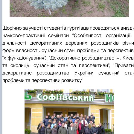
Щорічно за участі студентів гуртківцв проводяться виїзд
науково-практичні семінари “Особливості організації 
діяльності декоративних деревних розсадників різни
форм власності: сучасний стан, проблеми та перспектив
їх функціонування”, "Декоративне розсадництво м. Києв
та околиць: сучасний стан та перспективи", "Приватн
декоративне розсадництво України: сучасний стан
проблеми та перспективи розвитку"