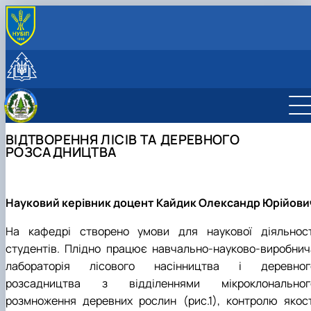
ПРО КАФЕДРУ
Історія кафедри
СТУДЕНТУ
Співробітники кафедри
Освітня діяльність
НАУКОВА ДІЯЛЬНІСТЬ
Лабораторії
Дипломне проектування
Робочі програми 2024
Науково-інноваційна діяльність
МІЖНАРОДНА ДІЯЛЬНІСТЬ
Робочі програми 2025
Бакалавр
Публікації
СПІВПРАЦЯ ТА ПОСЛУГИ
ВІДТВОРЕННЯ ЛІСІВ ТА ДЕРЕВНОГО
Робочі програми 2026
Магістр
Підручники, навчальні посібники, монографії
Дорадчо-консультативні послуги
РОЗСАДНИЦТВА
Тематика робіт
Студентські наукові гуртки
Вирощування садивного матеріалу
Відтворення лісів та деревного
Сертифікатні програми
розсадництва
Співпраця
Лісомеліорація і ландшафтознавство
Науковий керівник доцент Кайдик Олександр Юрійови
Київська асоціація студентів-лісівників”
На кафедрі створено умови для наукової діяльност
студентів. Плідно працює навчально-науково-виробнич
лабораторія лісового насінництва і деревног
розсадництва з відділеннями мікроклональног
розмноження деревних рослин (рис.1), контролю якост