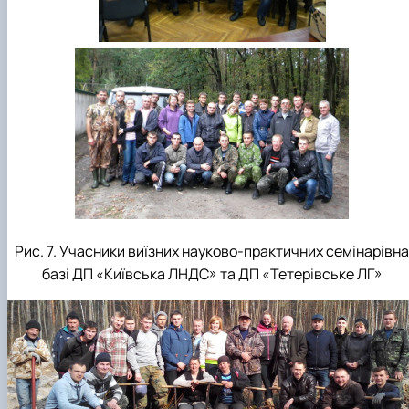
Рис. 7. Учасники виїзних науково-практичних семінарівна
базі ДП «Київська ЛНДС» та ДП «Тетерівське ЛГ»