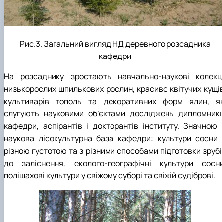
Рис.3. Загальний вигляд НД деревного розсадника
кафедри
На розсаднику зростають навчально-наукові колекці
низькорослих шпилькових рослин, красиво квітучих кущів
культиварів тополь та декоративних форм ялин, як
слугують науковими об’єктами досліджень дипломникі
кафедри, аспірантів і докторантів інституту. Значною 
наукова лісокультурна база кафедри: культури сосни 
різною густотою та з різними способами підготовки зрубі
до заліснення, еколого-географічні культури сосни
полішахові культури у свіжому суборі та свіжій судіброві.