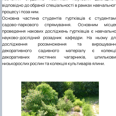
відповідно до обраної спеціальності в рамках навчальног
процесу і поза ним.
Основна частина студентів гуртківців є студентам
садово-паркового спрямування. Основним місце
проведення накових досліджень гуртківців є навчально
науково-дослідний розадник кафедри. На ньому дл
дослідження роозмноження та вирощуванн
декоративного садивного матеріалу є колекції
декоративних листяних чагарників, шпилькови
низькорослих рослин та колекція культиварів ялини.