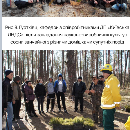
Рис.8. Гуртківці кафедри з співробітниками ДП «Київська
ЛНДС» після закладання науково-виробничих культур
сосни звичайної з різними домішками супутніх порід