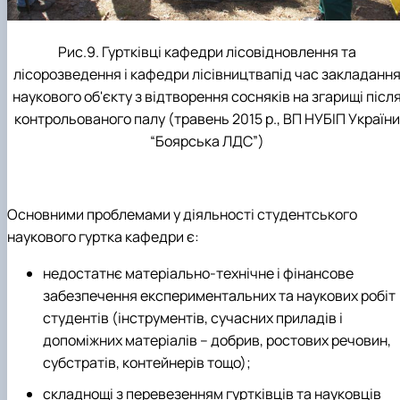
Рис.9. Гуртківці кафедри лісовідновлення та
лісорозведення і кафедри лісівництвапід час закладанн
наукового об'єкту з відтворення сосняків на згарищі післ
контрольованого палу (травень 2015 р., ВП НУБІП України
“Боярська ЛДС”)
Основними проблемами у діяльності студентського
наукового гуртка кафедри є:
недостатнє матеріально-технічне і фінансове
забезпечення експериментальних та наукових робіт
студентів (інструментів, сучасних приладів і
допоміжних матеріалів – добрив, ростових речовин,
субстратів, контейнерів тощо);
складнощі з перевезенням гуртківців та науковців