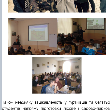
Також неабияку зацікавленість у гуртківців та багатьо
студентів напряму підготовки лісове і садово-парков