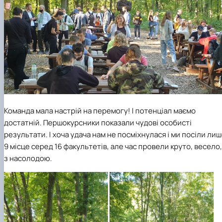
Команда мала настрій на перемогу! І потенціал маємо
достатній. Першокурсники показали чудові особисті
результати. І хоча удача нам не посміхнулася і ми посіли ли
9 місце серед 16 факультетів, але час провели круто, весело,
з насолодою.