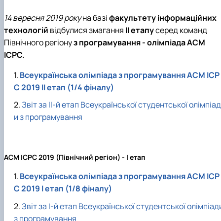
14 вересня 2019 року
на базі
факультету інформаційних
технологій
відбулися змагання
ІІ етапу
серед команд
Північного регіону
з програмування - олімпіада ACM
ICPC.
Всеукраїнська олімпіада з програмування ACM ICP
C 2019 II етап (1/4 фіналу)
Звіт за ІІ-й етап Всеукраїнської студентської олімпіад
и з програмування
ACM ICPC
2019
(Північний регіон)
-
І етап
Всеукраїнська олімпіада з програмування ACM ICP
C 2019 I етап (1/8 фіналу)
Звіт за І-й етап Всеукраїнської студентської олімпіад
з програмування