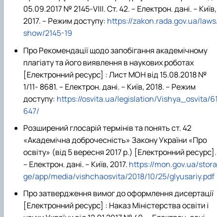
05.09.2017 № 2145-VIII. Ст. 42. – Електрон. дані. – Київ,
2017. – Режим доступу:
https://zakon.rada.gov.ua/laws
show/2145-19
Про Рекомендації щодо запобігання академічному
плагіату та його виявлення в наукових роботах
[Електронний ресурс] : Лист МОН від 15.08.2018 №
1/11- 8681. – Електрон. дані. – Київ, 2018. – Режим
доступу:
https://osvita.ua/legislation/Vishya_osvita/6
647/
Розширений глосарій термінів та понять ст. 42
«Академічна доброчесність» Закону України «Про
освіту» (від 5 вересня 2017 р.) [Електронний ресурс].
– Електрон. дані. – Київ, 2017.
https://mon.gov.ua/stora
ge/app/media/vishchaosvita/2018/10/25/glyusariy.pdf
Про затвердження вимог до оформлення дисертації
[Електронний ресурс] : Наказ Міністерства освіти і